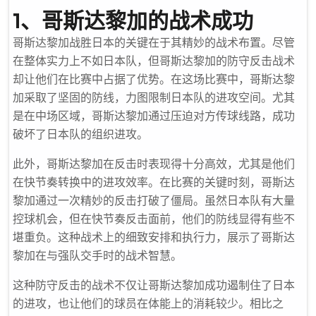
1、哥斯达黎加的战术成功
哥斯达黎加战胜日本的关键在于其精妙的战术布置。尽管
在整体实力上不如日本队，但哥斯达黎加的防守反击战术
却让他们在比赛中占据了优势。在这场比赛中，哥斯达黎
加采取了坚固的防线，力图限制日本队的进攻空间。尤其
是在中场区域，哥斯达黎加通过压迫对方传球线路，成功
破坏了日本队的组织进攻。
此外，哥斯达黎加在反击时表现得十分高效，尤其是他们
在快节奏转换中的进攻效率。在比赛的关键时刻，哥斯达
黎加通过一次精妙的反击打破了僵局。虽然日本队有大量
控球机会，但在快节奏反击面前，他们的防线显得有些不
堪重负。这种战术上的细致安排和执行力，展示了哥斯达
黎加在与强队交手时的战术智慧。
这种防守反击的战术不仅让哥斯达黎加成功遏制住了日本
的进攻，也让他们的球员在体能上的消耗较少。相比之