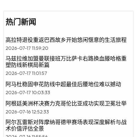
热门新闻
高拉特退役重返巴西故乡开始悠闲惬意的生活旅程
2026-07-17 11:59:20
马兹拉维加盟曼联接班万比萨卡右路换血滕哈格重
塑防线新棋局新篇
2026-07-17 11:01:57
阿马杜稳固申花防线中超最佳后腰地位难以撼动
2026-07-17 10:03:33
阿根廷美洲杯决赛力克哥伦比亚成功实现卫冕壮举
2026-07-16 12:52:33
阿尔瓦雷斯对阵摩纳哥德甲赛场表现深度解析与战
术价值评估全景
2026-07-16 11:55:56