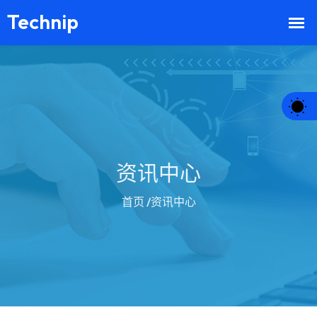
资讯中心
首页
/资讯中心