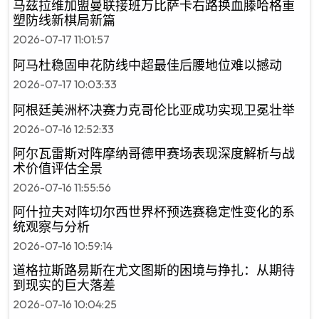
马兹拉维加盟曼联接班万比萨卡右路换血滕哈格重
塑防线新棋局新篇
2026-07-17 11:01:57
阿马杜稳固申花防线中超最佳后腰地位难以撼动
2026-07-17 10:03:33
阿根廷美洲杯决赛力克哥伦比亚成功实现卫冕壮举
2026-07-16 12:52:33
阿尔瓦雷斯对阵摩纳哥德甲赛场表现深度解析与战
术价值评估全景
2026-07-16 11:55:56
阿什拉夫对阵切尔西世界杯预选赛稳定性变化的系
统观察与分析
2026-07-16 10:59:14
道格拉斯路易斯在尤文图斯的困境与挣扎：从期待
到现实的巨大落差
2026-07-16 10:04:25