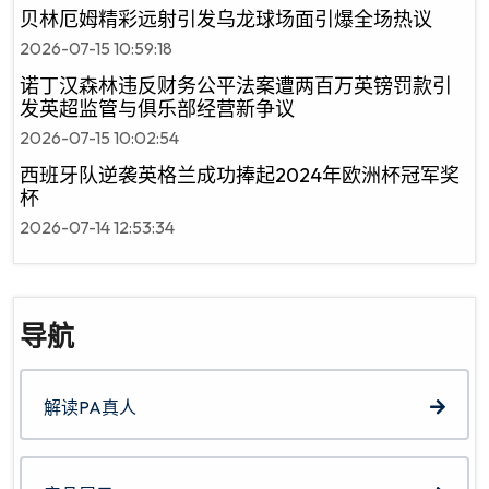
贝林厄姆精彩远射引发乌龙球场面引爆全场热议
2026-07-15 10:59:18
诺丁汉森林违反财务公平法案遭两百万英镑罚款引
发英超监管与俱乐部经营新争议
2026-07-15 10:02:54
西班牙队逆袭英格兰成功捧起2024年欧洲杯冠军奖
杯
2026-07-14 12:53:34
导航
解读PA真人