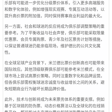
乐部有可能进一步优化分级票价体系，引入更多高端服务
和数字化体验，例如增强现实观赛、专属互动活动等，以
提升高价票的附加值，同时保持赛事商业利益的最大化。
另一方面，社会和球迷的反应将成为俱乐部调整策略的重
要参考。为了平衡收益与社会声誉，俱乐部可能采取限量
优惠票、会员专属购票、青少年及社区票务计划等措施，
以保证普通球迷仍能亲临现场，维护德比的公共文化属
性。
在全球足球产业背景下，米兰德比票价创新高也可能带来
国际效应。其他顶级联赛俱乐部可能参考米兰模式，在全
球市场上尝试高票价策略，同时注重数字化和品牌运营。
但各俱乐部需权衡球迷忠诚度与收益增长之间的关系，避
免短期商业行为破坏长期品牌价值。
此外，技术与创新将成为未来票务体系的重要支撑。例如
基于区块链的防伪票、动态价格算法以及全球化的在线销