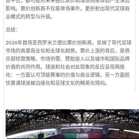
售平台，都可能对未来德比票价和球迷购票体验产生深远
影响。票价创新高不仅是单场事件，更折射出现代足球商
业模式的转型与升级。
总结：
2026年首场圣西罗米兰德比票价创新高，反映了现代足球
市场的高度商业化和全球化趋势。票价上涨的背后，是俱
乐部经营策略、市场供需、赞助投入以及城市和国际品牌
价值的共同作用。球迷和社会对此现象的反应呈现两极
化：一方面认可顶级赛事的价值与商业逻辑，另一方面担
忧普通球迷被边缘化和足球文化的精英化倾向。