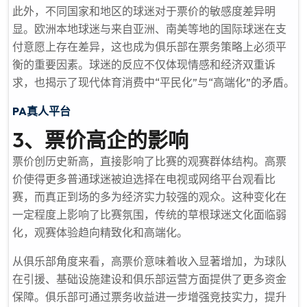
此外，不同国家和地区的球迷对于票价的敏感度差异明
显。欧洲本地球迷与来自亚洲、南美等地的国际球迷在支
付意愿上存在差异，这也成为俱乐部在票务策略上必须平
衡的重要因素。球迷的反应不仅体现情感和经济双重诉
求，也揭示了现代体育消费中“平民化”与“高端化”的矛盾。
PA真人平台
3、票价高企的影响
票价创历史新高，直接影响了比赛的观赛群体结构。高票
价使得更多普通球迷被迫选择在电视或网络平台观看比
赛，而真正到场的多为经济实力较强的观众。这种变化在
一定程度上影响了比赛氛围，传统的草根球迷文化面临弱
化，观赛体验趋向精致化和高端化。
从俱乐部角度来看，高票价意味着收入显著增加，为球队
在引援、基础设施建设和俱乐部运营方面提供了更多资金
保障。俱乐部可通过票务收益进一步增强竞技实力，提升