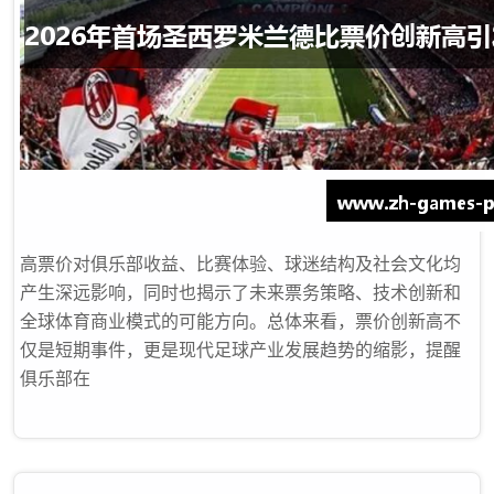
高票价对俱乐部收益、比赛体验、球迷结构及社会文化均
产生深远影响，同时也揭示了未来票务策略、技术创新和
全球体育商业模式的可能方向。总体来看，票价创新高不
仅是短期事件，更是现代足球产业发展趋势的缩影，提醒
俱乐部在