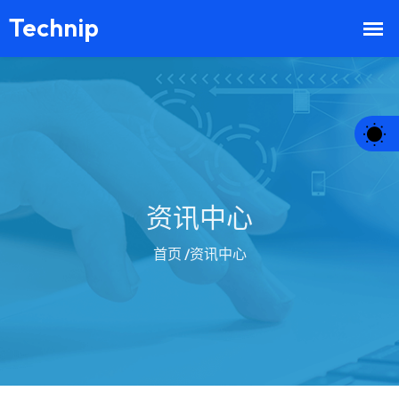
资讯中心
首页
/资讯中心