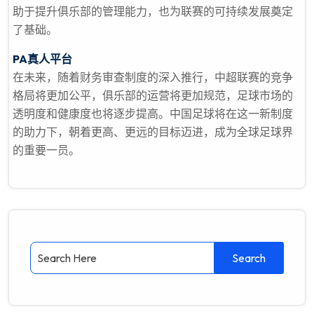
助于提升俱乐部的管理能力，也为联赛的可持续发展奠定
了基础。
PA真人平台
在未来，随着财务审查制度的深入推行，中超联赛的竞争
格局将更加公平，俱乐部的运营将更加规范，足球市场的
透明度和健康度也将逐步提高。中国足球将在这一新制度
的助力下，朝着更高、更远的目标迈进，成为全球足球界
的重要一员。