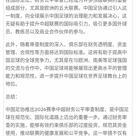
在国际足坛，财务公平审查已经成为许多顶级联赛的重要
组成部分，尤其是欧洲的五大联赛。中国足协通过引入这
一制度，向全球展示中国足球的治理能力和发展决心，这
无疑有助于提升中超联赛的国际吸引力，吸引更多国外球
员、教练员以及商业合作伙伴的参与。
此外，随着审查制度的深入，俱乐部在财务透明度、资金
管理、合规性等方面将达到国际标准。这将有助于提高中
国足球的全球竞争力，尤其是在与欧洲、南美等足球强国
的交流与合作中，中国足球将能够展现出更高水平的管理
能力和规范性，进一步提升中国足球在世界足球舞台上的
地位。
总结：
中国足协推出2026赛季中超财务公平审查制度，是中国足
球在规范化、国际化道路上迈出的重要一步。通过财务审
查的实施，能够有效约束俱乐部的过度投资，规范其资金
使用，推动联赛的健康发展和公平竞争。这一举措不仅有