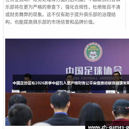
乐部将在更为严格的审查下，强化合规性，杜绝账目不清
或财务舞弊的现象。这不仅有助于提升俱乐部的治理结
构，也能提高俱乐部的市场信誉和品牌价值。