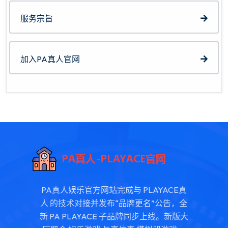
服务宗旨
加入PA真人官网
PA真人娱乐官方网站完成与 PLAYACE真
人 的技术对接并发布“品牌更名”公告，全
新 PA PLAYACE 子品牌同步上线。新版大