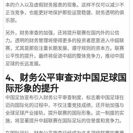
本的介入以及虚假财务报表的现象。这样不仅可以减少不
正当竞争，也能更好地保护那些运营稳健、财务透明的俱
乐部。
另外，财务审查的加强，还将提升联赛在国内外的公信
力。透明的财务管理将使得更多的投资者愿意进入中超联
赛，尤其是那些注重长期发展、遵守规则的资本方。联赛
公平性的提升，最终将促进中超的整体竞争力，推动中国
足球的长远发展。
4、财务公平审查对中国足球国
际形象的提升
中国足协宣布引入财务公平审查制度，标志着中国足球在
迈向国际化的过程中，不仅注重竞技成绩，还开始加强与
全球足球产业接轨，提升联赛的国际形象。这一制度的实
施，将显著提升中超联赛在国际足坛的信誉度和竞争力。