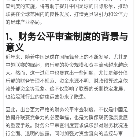
查制度的实施，将有助于提升中国足球的国际形象，推动
联赛在全球范围内的良性发展，打造更具吸引力和公信力
的足球产业格局。
1、财务公平审查制度的背景与
意义
近年来，随着中国足球在国际舞台上的不断发展，尤其是
中超联赛的崛起，俱乐部的投资规模和资金流动越来越庞
大。然而，这一过程中也暴露出一些问题，尤其是部分俱
乐部的财务管理不规范、资金来源不明、财政预算过度依
赖外部资金等现象。这不仅影响了联赛的长期稳定发展，
也给足球行业的健康运营带来了隐患。
因此，出台更为严格的财务公平审查制度，不仅是中国足
协提升联赛竞争力的必要举措，也是为确保联赛健康发展
的重要手段。财务公平审查制度要求俱乐部对财务状况进
行全面、透明的披露，同时加强对资金流向的监控与审