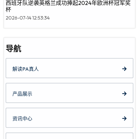
西班牙队逆袭英格兰成功捧起2024年欧洲杯冠军奖
杯
2026-07-14 12:53:34
导航
解读PA真人
产品展示
资讯中心