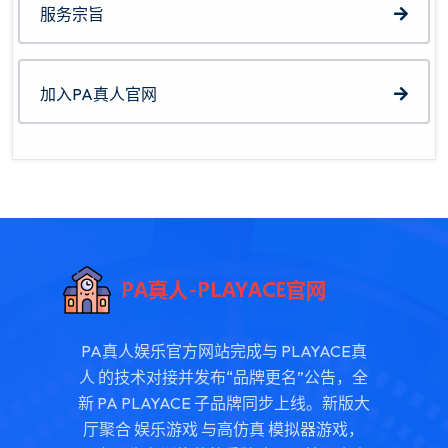
服务宗旨
加入PA真人官网
PA真人娱乐官方网站完成与 PLAYACE真
人 的技术对接并发布“品牌更名”公告，全
新 PA PLAYACE 子品牌同步上线。新版大
厅聚合 娱乐游戏 与高仿真 模拟器游戏，