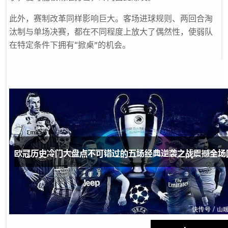
此外，赛制改革同样影响巨大。客场进球规则、两回合淘
汰制与单场决赛，都在不同程度上放大了偶然性，使弱队
在特定条件下拥有“掀桌”的机会。