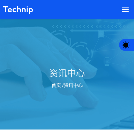
资讯中心
首页
/资讯中心