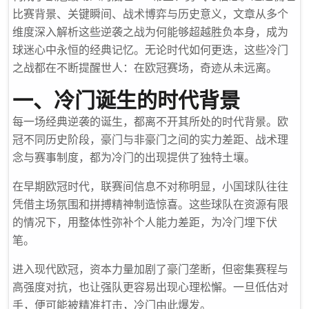
比赛背景、关键瞬间、战术博弈与历史意义，文章从多个
维度深入解析这些逆袭之战为何能够超越胜负本身，成为
球迷心中永恒的经典记忆。无论时代如何更迭，这些冷门
之战都在不断提醒世人：在欧冠赛场，奇迹从未远离。
一、冷门诞生的时代背景
每一场经典逆袭的诞生，都离不开其所处的时代背景。欧
冠不同历史阶段，豪门与非豪门之间的实力差距、战术理
念与赛事制度，都为冷门的出现提供了独特土壤。
在早期欧冠时代，联赛间信息不对称明显，小国球队往往
凭借主场氛围和拼搏精神制造惊喜。这些球队在资源有限
的情况下，用整体性弥补个人能力差距，为冷门埋下伏
笔。
进入现代欧冠，资本力量加剧了豪门垄断，但密集赛程与
高强度对抗，也让强队更容易出现心理松懈。一旦低估对
手，便可能被精准打击，冷门由此爆发。