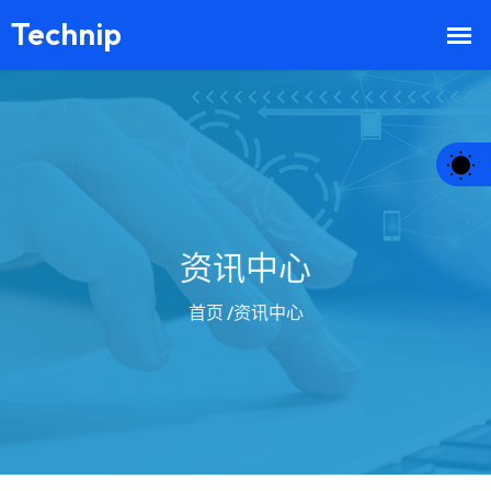
资讯中心
首页
/资讯中心