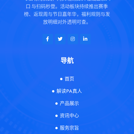
口 与扫码秒登。活动板块持续推出赛季
榜、返现周与节日嘉年华，福利规则与发
放明细对外透明可查。
导航
首页
解读PA真人
产品展示
资讯中心
服务宗旨