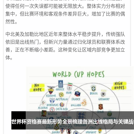
使得任何一次失误都可能被无限放大。整体实力分布相对
集中，但比赛环境和客观条件差异巨大，增加了比赛的偶
然性。
中北美及加勒比地区近年来整体水平稳步提升，传统强队
依旧是出线热门，但新兴力量通过归化球员和联赛体系改
善，正在不断缩小差距。这种变化让区域内部竞争更加立
体。