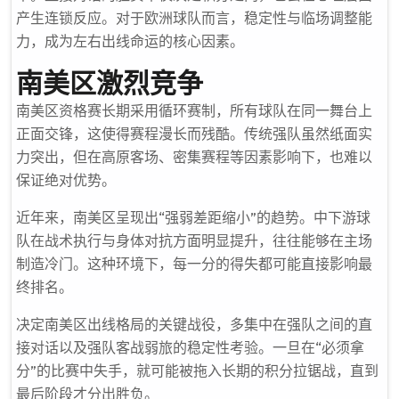
产生连锁反应。对于欧洲球队而言，稳定性与临场调整能
力，成为左右出线命运的核心因素。
南美区激烈竞争
南美区资格赛长期采用循环赛制，所有球队在同一舞台上
正面交锋，这使得赛程漫长而残酷。传统强队虽然纸面实
力突出，但在高原客场、密集赛程等因素影响下，也难以
保证绝对优势。
近年来，南美区呈现出“强弱差距缩小”的趋势。中下游球
队在战术执行与身体对抗方面明显提升，往往能够在主场
制造冷门。这种环境下，每一分的得失都可能直接影响最
终排名。
决定南美区出线格局的关键战役，多集中在强队之间的直
接对话以及强队客战弱旅的稳定性考验。一旦在“必须拿
分”的比赛中失手，就可能被拖入长期的积分拉锯战，直到
最后阶段才分出胜负。