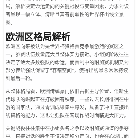
局，解析决定命运走向的关键战役与变量因素，力求为读
者呈现一幅立体、清晰且富有前瞻性的世界杯出线全景
图。
欧洲区格局解析
欧洲区向来被认为是世界杯资格赛竞争最激烈的赛区之
一，参赛队伍数量庞大且整体实力接近。小组赛阶段往往
决定了绝大多数强队的命运，而赛制中的附加赛机制又为
部分传统强队保留了“容错空间”，使得出线悬念常常持续
到最后一轮。
从整体格局看，欧洲传统豪门依旧占据主导位置，但新生
代球队的崛起正在打破固有秩序。一些过去长期徘徊在中
游的国家队，通过青训成果集中爆发，具备了冲击直接出
线资格的能力，这也让强队在客场作战时面临更大压力。
关键战役往往集中在小组头名之争以及附加赛通道的争夺
中。直接对话的胜负不仅决定积分走向，也会在心理层面