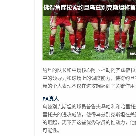
约旦的队长和中场核心阿卜杜勒·阿齐兹·萨
中的领导力和球场上的调度能力，使得约旦
赫的个人表现不仅在进攻端起到了关键作用
PA真人
乌兹别克斯坦的球员普鲁夫·马哈利和哈里
里托夫的进攻威胁，使得乌兹别克斯坦在关
的崛起，离不开这些优秀球员的推动力，他
可能性。