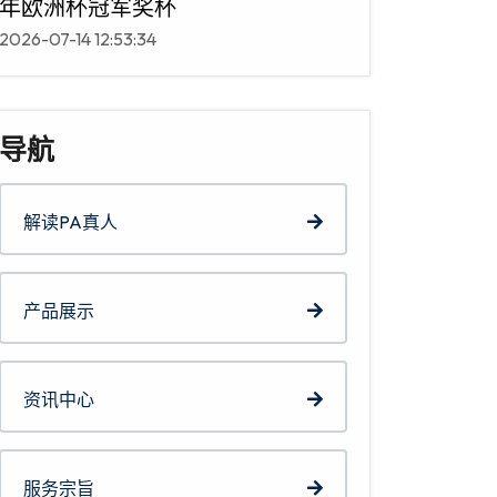
年欧洲杯冠军奖杯
2026-07-14 12:53:34
导航
解读PA真人
产品展示
资讯中心
服务宗旨