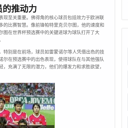
员的推动力
表现至关重要。佛得角的核心球员包括效力于欧洲联
多的比赛智慧。像前锋帕特里克·贝尔图，他的速度和
尔图在世界杯预选赛中的关键进球为球队打开了大
。
，特别是在前场，球员如雷蒙·诺尔等人凭借出色的技
诺尔在预选赛中的出色表现，使得球队在与其他强队
轻，充满了无限的潜力，他们的爆发力和求胜欲望，