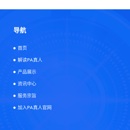
导航
首页
解读PA真人
产品展示
资讯中心
服务宗旨
加入PA真人官网