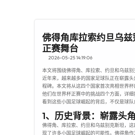
佛得角库拉索约旦乌兹
正赛舞台
2026-05-25 14:19:06
本文将围绕佛得角、库拉索、约旦和乌兹别
近年来，越来越多的国家足球队正在崭露头
程碑。本文将从这四个国家首次亮相世界杯
他们在世界杯正赛中的挑战四个方面，详细
看到这些小国足球崛起的背后，不仅是球队
1、历史背景：崭露头
佛得角、库拉索、约旦和乌兹别克斯坦，这
现了许多小国足球崛起的可能性。佛得角作