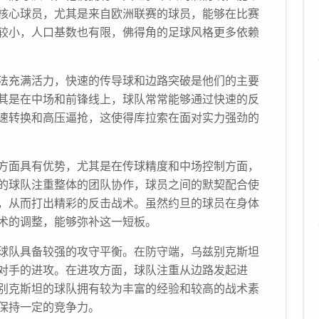
核心球员，尤其是来自欧洲联赛的球员，能够在比赛
较小，人口基数也有限，佛得角的足球风格更多依赖
法充满活力，快速的传导球和边路突破是他们的主要
其是在中场和前锋线上，球队常常能够通过快速的反
速转换和高压逼抢，这使得库拉索在面对实力强劲的
方面具有优势，尤其是在传球精度和中场控制方面，
的球队注重整体的团队协作，球员之间的默契配合使
，从而打出精彩的反击战术。虽然约旦的球员在身体
术的调整，能够弥补这一短板。
球队具备较强的攻守平衡。在防守端，乌兹别克斯坦
对手的进攻。在进攻方面，球队注重从边路发起进
别克斯坦的球队拥有较为丰富的经验和较高的战术素
保持一定的竞争力。