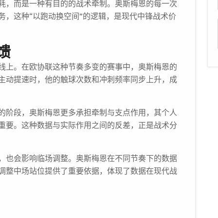
耗，而是一种有目的的战术牵制。奥斯梅恩的每一次
务，这种“以跑动换空间”的逻辑，是现代中锋战术价
馈
线上。在欧协联这种节奏多变的赛事中，奥斯梅恩的
主动提速时，他的触球次数和冲刺频率同步上升，成
的阶段，奥斯梅恩更多承担牵制与支点作用，其个人
重要。这种数据与实际作用之间的反差，正是战术分
，也会影响临场调整。奥斯梅恩在不同节奏下的数据
调整中场站位提供了重要依据，体现了数据在现代战