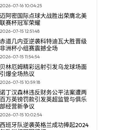
2026-07-16 10:04:25
迈阿密国际点球大战胜出荣膺北美
联赛杯冠军荣耀
2026-07-15 12:51:48
赤道几内亚逆袭科特迪瓦大胜晋级
非洲杯小组赛震撼全场
2026-07-15 11:54:54
贝林厄姆精彩远射引发乌龙球场面
引爆全场热议
2026-07-15 10:59:18
诺丁汉森林违反财务公平法案遭两
百万英镑罚款引发英超监管与俱乐
部经营新争议
2026-07-15 10:02:54
西班牙队逆袭英格兰成功捧起2024