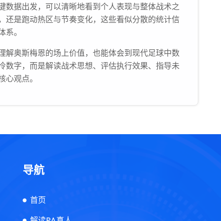
键数据出发，可以清晰地看到个人表现与整体战术之
，还是跑动热区与节奏变化，这些看似分散的统计信
体系。
理解奥斯梅恩的场上价值，也能体会到现代足球中数
冷数字，而是解读战术思想、评估执行效果、指导未
核心观点。
导航
首页
解读PA真人