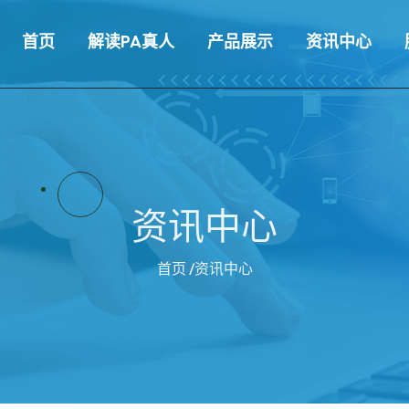
首页
解读PA真人
产品展示
资讯中心
资讯中心
首页
/资讯中心