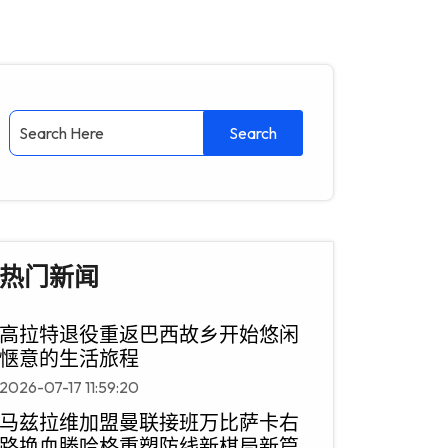
热门新闻
高拉特退役重返巴西故乡开始悠闲
惬意的生活旅程
2026-07-17 11:59:20
马兹拉维加盟曼联接班万比萨卡右
路换血滕哈格重塑防线新棋局新篇