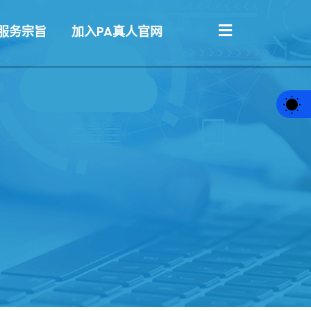
服务宗旨
加入PA真人官网