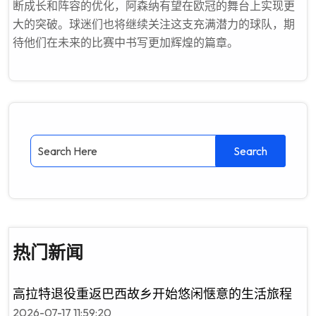
断成长和阵容的优化，阿森纳有望在欧冠的舞台上实现更
大的突破。球迷们也将继续关注这支充满潜力的球队，期
待他们在未来的比赛中书写更加辉煌的篇章。
热门新闻
高拉特退役重返巴西故乡开始悠闲惬意的生活旅程
2026-07-17 11:59:20