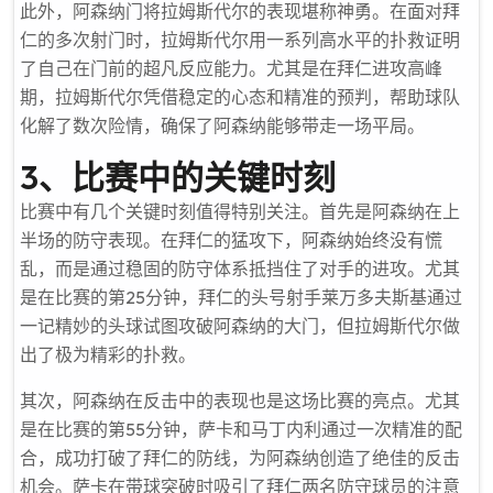
此外，阿森纳门将拉姆斯代尔的表现堪称神勇。在面对拜
仁的多次射门时，拉姆斯代尔用一系列高水平的扑救证明
了自己在门前的超凡反应能力。尤其是在拜仁进攻高峰
期，拉姆斯代尔凭借稳定的心态和精准的预判，帮助球队
化解了数次险情，确保了阿森纳能够带走一场平局。
3、比赛中的关键时刻
比赛中有几个关键时刻值得特别关注。首先是阿森纳在上
半场的防守表现。在拜仁的猛攻下，阿森纳始终没有慌
乱，而是通过稳固的防守体系抵挡住了对手的进攻。尤其
是在比赛的第25分钟，拜仁的头号射手莱万多夫斯基通过
一记精妙的头球试图攻破阿森纳的大门，但拉姆斯代尔做
出了极为精彩的扑救。
其次，阿森纳在反击中的表现也是这场比赛的亮点。尤其
是在比赛的第55分钟，萨卡和马丁内利通过一次精准的配
合，成功打破了拜仁的防线，为阿森纳创造了绝佳的反击
机会。萨卡在带球突破时吸引了拜仁两名防守球员的注意