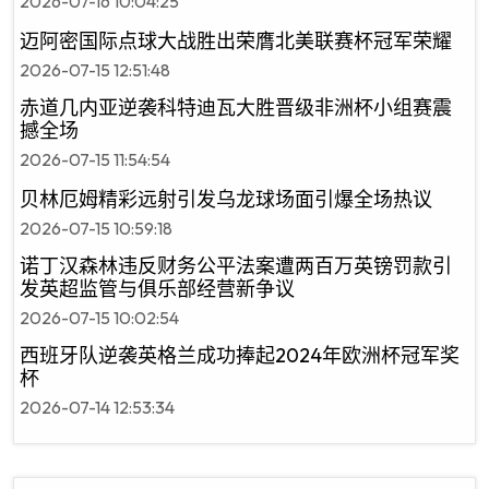
2026-07-16 10:04:25
迈阿密国际点球大战胜出荣膺北美联赛杯冠军荣耀
2026-07-15 12:51:48
赤道几内亚逆袭科特迪瓦大胜晋级非洲杯小组赛震
撼全场
2026-07-15 11:54:54
贝林厄姆精彩远射引发乌龙球场面引爆全场热议
2026-07-15 10:59:18
诺丁汉森林违反财务公平法案遭两百万英镑罚款引
发英超监管与俱乐部经营新争议
2026-07-15 10:02:54
西班牙队逆袭英格兰成功捧起2024年欧洲杯冠军奖
杯
2026-07-14 12:53:34