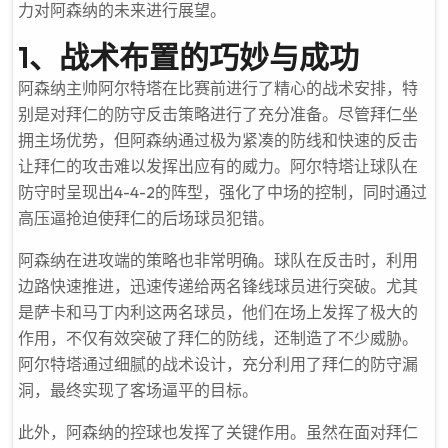
力对阿森纳的未来进行展望。
1、战术布置的巧妙与成功
阿森纳主帅阿尔特塔在比赛前进行了精心的战术安排，特
别是对拜仁的防守反击策略进行了充分准备。尽管拜仁坐
拥主场优势，但阿森纳通过极为紧凑的防线和快速的反击
让拜仁的攻击难以发挥出应有的威力。阿尔特塔让球队在
防守时呈现出4-4-2的阵型，强化了中场的控制，同时通过
高压逼抢迫使拜仁的后场球员犯错。
阿森纳在进攻端的策略也非常明确。球队在反击时，利用
边路快速推进，迅速传递给两名锋线球员进行突破。尤其
是萨卡和马丁内利这两名球员，他们在场上发挥了极大的
作用，不仅有效突破了拜仁的防线，还制造了不少威胁。
阿尔特塔通过细腻的战术设计，充分利用了拜仁的防守漏
洞，最终实现了客场逼平的目标。
此外，阿森纳的控球也发挥了关键作用。虽然在面对拜仁