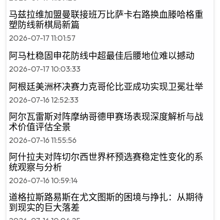
马兹拉维加盟曼联接班万比萨卡右路换血滕哈格重
塑防线新棋局新篇
2026-07-17 11:01:57
阿马杜稳固申花防线中超最佳后腰地位难以撼动
2026-07-17 10:03:33
阿根廷美洲杯决赛力克哥伦比亚成功实现卫冕壮举
2026-07-16 12:52:33
阿尔瓦雷斯对阵摩纳哥德甲赛场表现深度解析与战
术价值评估全景
2026-07-16 11:55:56
阿什拉夫对阵切尔西世界杯预选赛稳定性变化的系
统观察与分析
2026-07-16 10:59:14
道格拉斯路易斯在尤文图斯的困境与挣扎：从期待
到现实的巨大落差