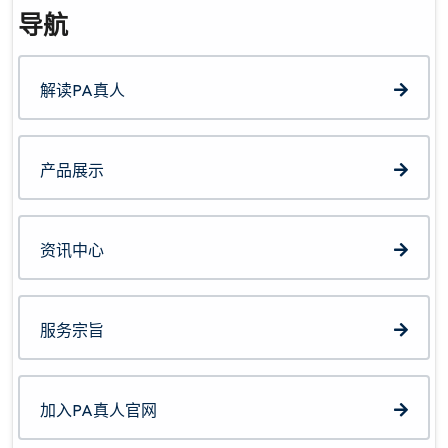
导航
解读PA真人
产品展示
资讯中心
服务宗旨
加入PA真人官网