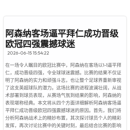
阿森纳客场逼平拜仁成功晋级
欧冠四强震撼球迷
2026-06-15 15:54:22
在一场令人瞩目的欧冠比赛中，阿森纳在客场以1-1逼平拜
仁，成功晋级四强，令全球球迷震撼。比赛的结果不仅证
明了阿森纳的实力和顽强斗志，也让整个足球界重新审视
了这支英超球队的潜力。这场比赛的进程波澜壮阔，从战
术部署到球员表现，从赛场气氛到结果的影响，阿森纳的
表现堪称经典。本文将从四个方面详细解析阿森纳客场逼
平拜仁成功晋级欧冠四强震撼球迷的原因。首先，我们将
分析阿森纳战术上的精妙布置，其次探讨球员个人的精彩
发挥，再次讨论比赛中的关键时刻，最后结合比赛的影响