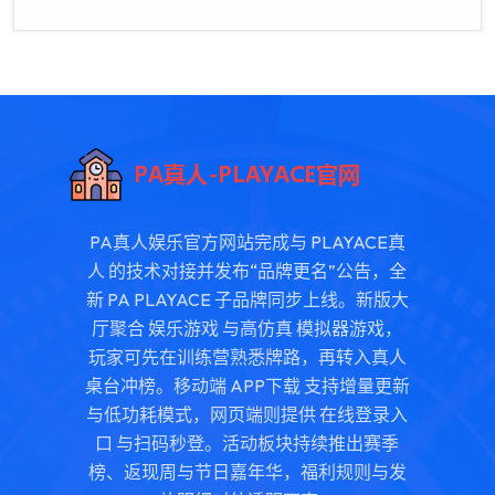
PA真人娱乐官方网站完成与 PLAYACE真
人 的技术对接并发布“品牌更名”公告，全
新 PA PLAYACE 子品牌同步上线。新版大
厅聚合 娱乐游戏 与高仿真 模拟器游戏，
玩家可先在训练营熟悉牌路，再转入真人
桌台冲榜。移动端 APP下载 支持增量更新
与低功耗模式，网页端则提供 在线登录入
口 与扫码秒登。活动板块持续推出赛季
榜、返现周与节日嘉年华，福利规则与发