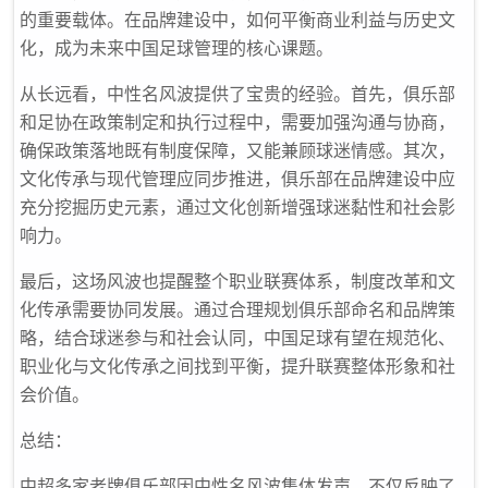
的重要载体。在品牌建设中，如何平衡商业利益与历史文
化，成为未来中国足球管理的核心课题。
从长远看，中性名风波提供了宝贵的经验。首先，俱乐部
和足协在政策制定和执行过程中，需要加强沟通与协商，
确保政策落地既有制度保障，又能兼顾球迷情感。其次，
文化传承与现代管理应同步推进，俱乐部在品牌建设中应
充分挖掘历史元素，通过文化创新增强球迷黏性和社会影
响力。
最后，这场风波也提醒整个职业联赛体系，制度改革和文
化传承需要协同发展。通过合理规划俱乐部命名和品牌策
略，结合球迷参与和社会认同，中国足球有望在规范化、
职业化与文化传承之间找到平衡，提升联赛整体形象和社
会价值。
总结：
中超多家老牌俱乐部因中性名风波集体发声，不仅反映了