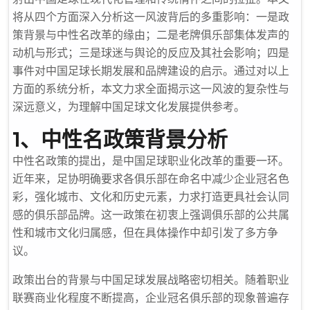
将从四个方面深入分析这一风波背后的多重影响：一是政
策背景与中性名改革的缘由；二是老牌俱乐部集体发声的
动机与形式；三是球迷与舆论的反应及其社会影响；四是
事件对中国足球长期发展和品牌建设的启示。通过对以上
方面的系统分析，本文力求全面揭示这一风波的复杂性与
深远意义，为理解中国足球文化发展提供参考。
1、中性名政策背景分析
中性名政策的提出，是中国足球职业化改革的重要一环。
近年来，足协明确要求各俱乐部在命名中减少企业冠名色
彩，强化城市、文化和历史元素，力求打造更具社会认同
感的俱乐部品牌。这一政策在初衷上强调俱乐部的公共属
性和城市文化归属感，但在具体操作中却引发了多方争
议。
政策出台的背景与中国足球发展战略密切相关。随着职业
联赛商业化程度不断提高，企业冠名俱乐部的现象普遍存