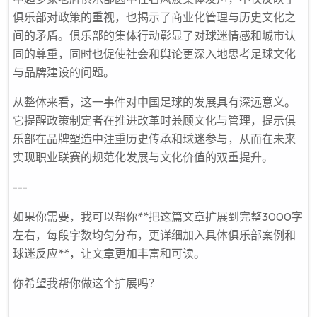
俱乐部对政策的重视，也揭示了商业化管理与历史文化之
间的矛盾。俱乐部的集体行动彰显了对球迷情感和城市认
同的尊重，同时也促使社会和舆论更深入地思考足球文化
与品牌建设的问题。
从整体来看，这一事件对中国足球的发展具有深远意义。
它提醒政策制定者在推进改革时兼顾文化与管理，提示俱
乐部在品牌塑造中注重历史传承和球迷参与，从而在未来
实现职业联赛的规范化发展与文化价值的双重提升。
---
如果你需要，我可以帮你**把这篇文章扩展到完整3000字
左右，每段字数均匀分布，更详细加入具体俱乐部案例和
球迷反应**，让文章更加丰富和可读。
你希望我帮你做这个扩展吗？