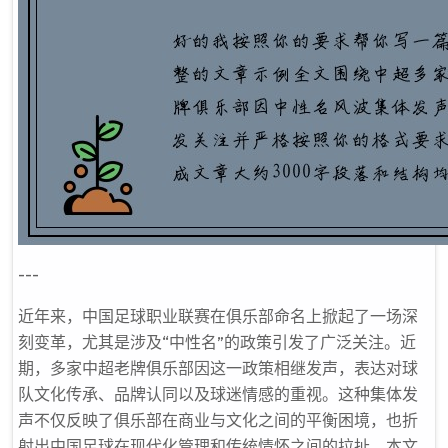
---
近年来，中国足球职业联赛在俱乐部命名上掀起了一场深
刻变革，尤其是涉及“中性名”的政策引发了广泛关注。近
期，多家中超老牌俱乐部因这一政策相继发声，表达对球
队文化传承、品牌认同以及球迷情感的重视。这种集体发
声不仅反映了俱乐部在商业与文化之间的平衡困境，也折
射出中国足球在现代化管理和传统情怀之间的拉扯。本文