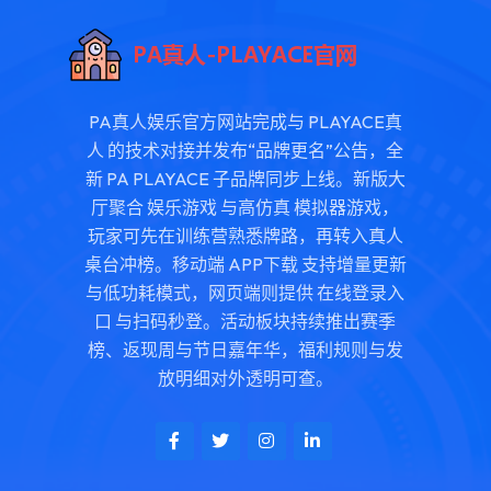
PA真人娱乐官方网站完成与 PLAYACE真
人 的技术对接并发布“品牌更名”公告，全
新 PA PLAYACE 子品牌同步上线。新版大
厅聚合 娱乐游戏 与高仿真 模拟器游戏，
玩家可先在训练营熟悉牌路，再转入真人
桌台冲榜。移动端 APP下载 支持增量更新
与低功耗模式，网页端则提供 在线登录入
口 与扫码秒登。活动板块持续推出赛季
榜、返现周与节日嘉年华，福利规则与发
放明细对外透明可查。