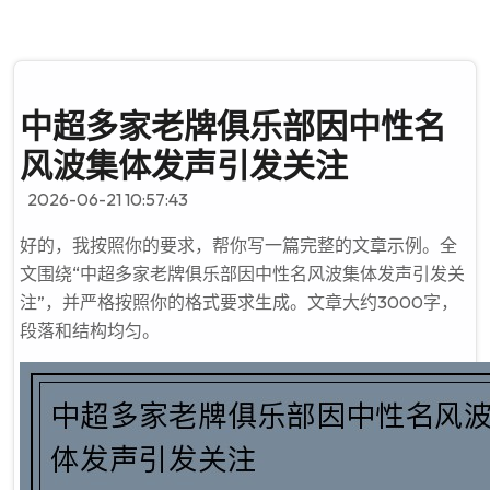
中超多家老牌俱乐部因中性名
风波集体发声引发关注
2026-06-21 10:57:43
好的，我按照你的要求，帮你写一篇完整的文章示例。全
文围绕“中超多家老牌俱乐部因中性名风波集体发声引发关
注”，并严格按照你的格式要求生成。文章大约3000字，
段落和结构均匀。