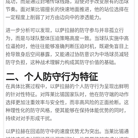
成功，而是通过封堵传球线路，迫使对手改变原有的出球
节奏。面对莱比锡擅长的快速地面推进，他的站位选择在
一定程度上削弱了对方由边向中的渗透能力。
进一步分析可以发现，以萨拉赫的防守参与并非孤立行
为，而是与球队整体压迫策略高度一致。当球队实施中高
位逼抢时，他往往能够准确判断压迫时机，既避免盲目上
抢导致身后空间暴露，又能通过协防意识为中场球员减轻
防守负担，这种战术理解力构成其防守价值的基础。
二、个人防守行为特征
在具体比赛过程中，以萨拉赫的个人防守行为呈现出鲜明
的针对性特征。对阵莱比锡国家队时，他在防守端的动作
选择更加注重效率与安全性，而非高风险的正面抢断。这
种理性化的防守风格，使其能够在保持体能优势的同时，
持续对对手形成干扰。
以萨拉赫在回追防守中的速度优势尤为突出。当莱比锡通