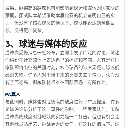
最后，厄德高的缺席也可能影响到球迷和媒体对国家队的
预期。挪威队本希望借助本届比赛的机会证明自己的实
力，但没有了核心球员的情况下，球队能否达到预期目
标，变得更加复杂。
3、球迷与媒体的反应
厄德高受伤消息一经公布，立即引发了广泛的讨论。球迷
们纷纷在社交媒体上表达自己的担忧和不满，尤其是在国
家队即将出征的关键时刻，核心球员的缺席无疑让球迷们
感到失望。许多人对于接下来的比赛失去了信心，认为没
有了厄德高，挪威队将很难在国际赛场上有所作为。
PA真人
与此同时，媒体也对厄德高的缺席进行了广泛报道，许多
足球评论员分析了这一事件的影响。一些专家认为，虽然
厄德高的缺席对挪威队的实力是一个打击，但也有机会让
其他球员站出来，挑战更大的责任。在这样的情况下，球