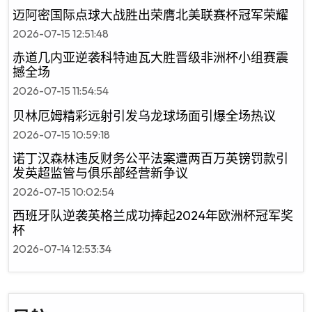
迈阿密国际点球大战胜出荣膺北美联赛杯冠军荣耀
2026-07-15 12:51:48
赤道几内亚逆袭科特迪瓦大胜晋级非洲杯小组赛震
撼全场
2026-07-15 11:54:54
贝林厄姆精彩远射引发乌龙球场面引爆全场热议
2026-07-15 10:59:18
诺丁汉森林违反财务公平法案遭两百万英镑罚款引
发英超监管与俱乐部经营新争议
2026-07-15 10:02:54
西班牙队逆袭英格兰成功捧起2024年欧洲杯冠军奖
杯
2026-07-14 12:53:34