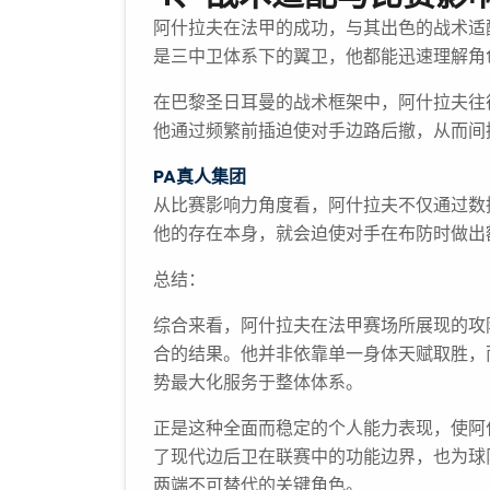
阿什拉夫在法甲的成功，与其出色的战术适
是三中卫体系下的翼卫，他都能迅速理解角
在巴黎圣日耳曼的战术框架中，阿什拉夫往
他通过频繁前插迫使对手边路后撤，从而间
PA真人集团
从比赛影响力角度看，阿什拉夫不仅通过数
他的存在本身，就会迫使对手在布防时做出
总结：
综合来看，阿什拉夫在法甲赛场所展现的攻
合的结果。他并非依靠单一身体天赋取胜，
势最大化服务于整体体系。
正是这种全面而稳定的个人能力表现，使阿
了现代边后卫在联赛中的功能边界，也为球
两端不可替代的关键角色。