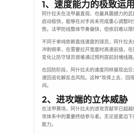
1、速度能力的极致运
阿什拉夫在法甲最直观、也最具震撼力的武
启动极快，能够在对手尚未完成重心调整时
势。法甲防线整体节奏偏快，但依旧难以限
不同于单纯依赖直线速度的球员，阿什拉夫
冲刺频率，在需要拉开宽度时高速前插，在
变化让防守球员很难通过预判提前封堵线路
在回防阶段，阿什拉夫的速度同样展现出巨
速回追化解反击风险。这种“攻得上去、回
间。
2、进攻端的立体威胁
在法甲赛场，阿什拉夫的进攻贡献早已超越
攻体系中的重要终结参与者。无论是套边下
能力。