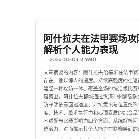
阿什拉夫在法甲赛场攻
解析个人能力表现
2026-03-03 13:49:01
文章摘要的内容：阿什拉夫·哈基米在法甲赛
存在。他以惊人的速度、持续高强度的往返
建起一种攻防一体、覆盖全场的统治级比赛
是翼卫，阿什拉夫都能通过纵深冲刺撕裂防
防守端依靠回追速度、对抗意识与位置感弥
度、技术、战术执行力和心理素质的综合呈
术适配与比赛影响力四个方面，系统解析阿
统治力，进而揭示其个人能力在联赛层面的