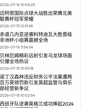
2026-07-16 10:04:25
迈阿密国际点球大战胜出荣膺北美
联赛杯冠军荣耀
2026-07-15 12:51:48
赤道几内亚逆袭科特迪瓦大胜晋级
非洲杯小组赛震撼全场
2026-07-15 11:54:54
贝林厄姆精彩远射引发乌龙球场面
引爆全场热议
2026-07-15 10:59:18
诺丁汉森林违反财务公平法案遭两
百万英镑罚款引发英超监管与俱乐
部经营新争议
2026-07-15 10:02:54
西班牙队逆袭英格兰成功捧起2024