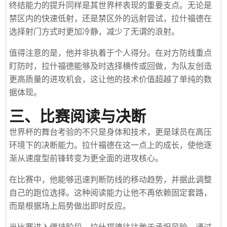
终结能力的提升同样是其世界杯表现的重要支点。无论是
禁区内的快速低射，还是禁区外的远射尝试，拉什福德在
选择射门方式时更加冷静，减少了无谓的浪射。
值得注意的是，他并非执着于个人得分。在对方防线重点
盯防时，拉什福德能够及时选择横传或回做，为队友创造
更高质量的进攻机会，这让他的技术价值超越了单纯的数
据体现。
三、比赛阅读与决断
世界杯的舞台考验的不只是身体和技术，更是球员在高压
环境下的决断能力。拉什福德在这一点上的成长，使他逐
渐从速度型前锋转变为更全面的进攻核心。
在比赛中，他能够迅速判断防线的移动趋势，并据此调整
自己的跑位选择。这种阅读能力让他不再依赖固定套路，
而是根据场上局势做出即时反应。