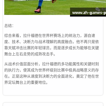
总结：
综合来看，拉什福德在世界杯赛场上的统治力，源自速
度、技术、决断力与战术理解的高度融合。他不再只是依
靠天赋冲击比赛的年轻球员，而是逐步成长为能够在关键
舞台上左右走势的成熟攻击手。
从战术价值层面分析，拉什福德的多功能属性和关键时刻
的执行力，使其成为世界杯级别比赛中极具战略意义的存
在。正是这种从速度到决断力的全面进化，奠定了他在世
界足坛舞台上的重要地位。