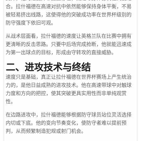
合。拉什福德在高速对抗中依然能够保持身体平衡，不易
被轻易挤出线路，这使得他的突破成功率在世界杯级别的
防守强度下依旧可观。
从战术层面看，拉什福德的速度让英格兰队在比赛中拥有
更清晰的反击思路。只要中后场完成抢断，他就能迅速成
为第一出球点的目标，形成由守转攻的直接威胁。
二、进攻技术与终结
速度只是基础，真正让拉什福德在世界杯赛场上产生统治
力的，是他日益成熟的进攻技术。他在高速带球中对触球
力度和方向的把控，使其突破更具实用性而非单纯观赏
性。
在边路进攻中，拉什福德能够根据防守球员站位灵活选择
内切或下底。他的变向节奏变化，使防守者难以提前预
判，从而频繁制造犯规或射门机会。