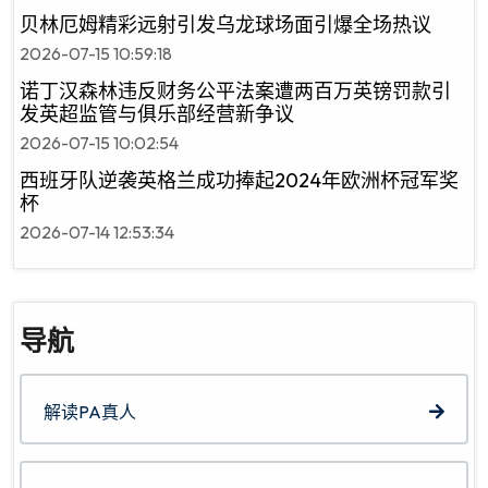
贝林厄姆精彩远射引发乌龙球场面引爆全场热议
2026-07-15 10:59:18
诺丁汉森林违反财务公平法案遭两百万英镑罚款引
发英超监管与俱乐部经营新争议
2026-07-15 10:02:54
西班牙队逆袭英格兰成功捧起2024年欧洲杯冠军奖
杯
2026-07-14 12:53:34
导航
解读PA真人