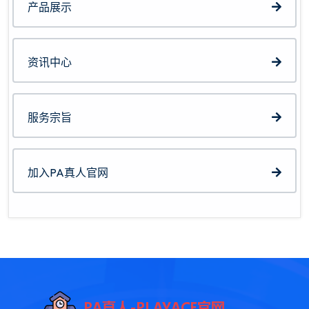
产品展示
资讯中心
服务宗旨
加入PA真人官网