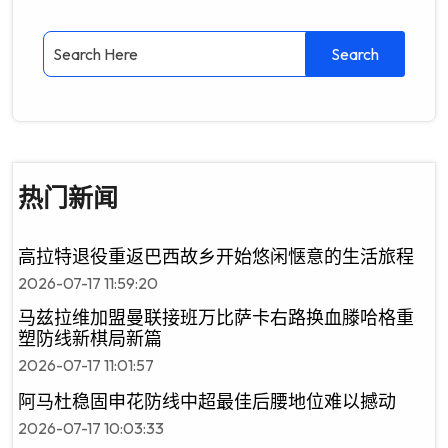
热门新闻
高拉特退役重返巴西故乡开始悠闲惬意的生活旅程
2026-07-17 11:59:20
马兹拉维加盟曼联接班万比萨卡右路换血滕哈格重
塑防线新棋局新篇
2026-07-17 11:01:57
阿马杜稳固申花防线中超最佳后腰地位难以撼动
2026-07-17 10:03:33