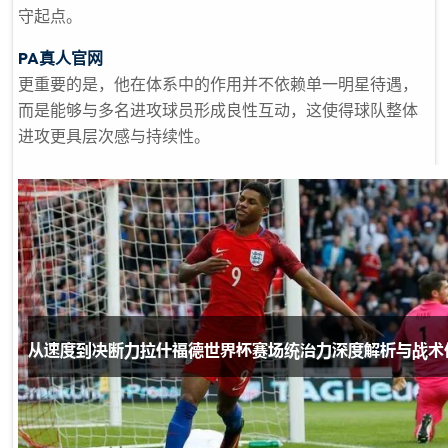
守起点。
PA真人官网
更重要的是，他在体系中的作用并不依赖单一明星待遇，
而是能够与多名进攻球员形成良性互动，这使得球队整体
进攻更具层次感与持续性。