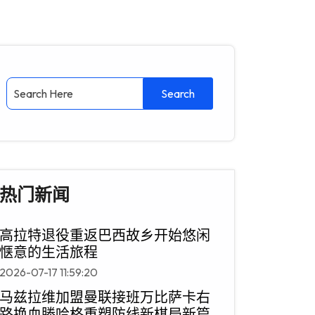
热门新闻
高拉特退役重返巴西故乡开始悠闲
惬意的生活旅程
2026-07-17 11:59:20
马兹拉维加盟曼联接班万比萨卡右
路换血滕哈格重塑防线新棋局新篇