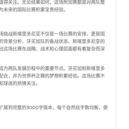
值得关注。无论结果如何，这场附加赛都是对两队整
为未来的国际比赛积累宝贵经验。
场挑战新喀里多尼亚不仅是一场比赛的安排，更是国
的背景分析、牙买加队的备战状态、新喀里多尼亚的
出这场比赛在战略、战术和心理层面都有着复杂而深
成为两队发展历程中的重要节点。牙买加和新喀里多
配合，并为世界杯正赛的梦想积累经验。这场比赛不
和球迷的热情关注。
扩展到完整的3000字版本，每个自然段字数均衡，使