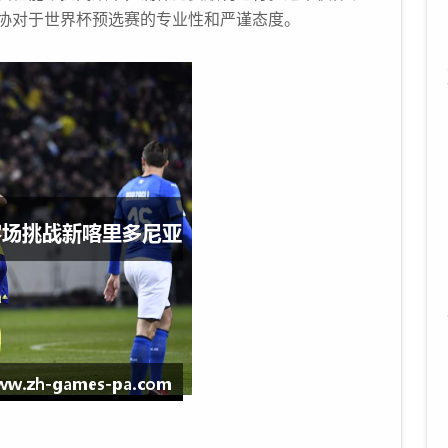
协对于世界杯预选赛的专业性和严谨态度。