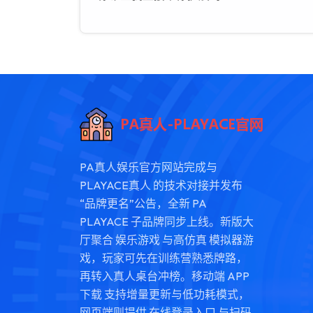
PA真人娱乐官方网站完成与
PLAYACE真人 的技术对接并发布
“品牌更名”公告，全新 PA
PLAYACE 子品牌同步上线。新版大
厅聚合 娱乐游戏 与高仿真 模拟器游
戏，玩家可先在训练营熟悉牌路，
再转入真人桌台冲榜。移动端 APP
下载 支持增量更新与低功耗模式，
网页端则提供 在线登录入口 与扫码