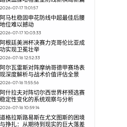
2026-07-17 11:01:57
阿马杜稳固申花防线中超最佳后腰
地位难以撼动
2026-07-17 10:03:33
阿根廷美洲杯决赛力克哥伦比亚成
功实现卫冕壮举
2026-07-16 12:52:33
阿尔瓦雷斯对阵摩纳哥德甲赛场表
现深度解析与战术价值评估全景
2026-07-16 11:55:56
阿什拉夫对阵切尔西世界杯预选赛
稳定性变化的系统观察与分析
2026-07-16 10:59:14
道格拉斯路易斯在尤文图斯的困境
与挣扎：从期待到现实的巨大落差