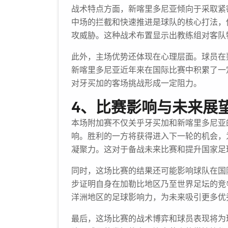
战术特点方面，新喀里多尼亚倾向于采取紧
中场的拦截和快速推进是球队的核心打法，
攻威胁。这种战术布置显示出教练组对客队
此外，主场优势还体现在心理层面。球员在
新喀里多尼亚近年来在国际比赛中积累了一
对牙买加的客场挑战形成一定阻力。
4、比赛影响与未来展
本场附加赛不仅关乎牙买加和新喀里多尼亚
响。胜利的一方将获得进入下一轮的机会，
凝聚力。这对于备战未来比赛和提升国家足
同时，这场比赛的结果还可能影响球队在国
步证明自身在加勒比地区乃至世界足坛的竞
洋洲地区的足球影响力，为未来吸引更多优
最后，这场比赛的战术博弈和球员表现将为