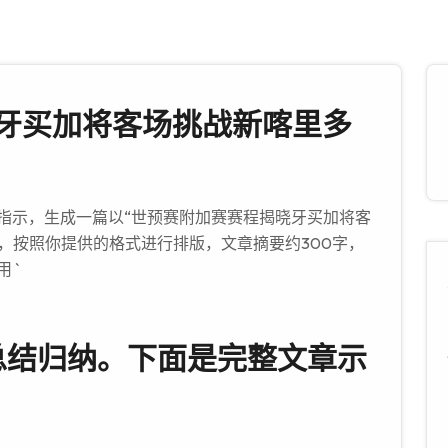
牙买加将客场挑战新喀里多
指示，生成一篇以“世预赛附加赛赛程揭晓牙买加将客
章，按照你提供的格式进行排版，文章摘要约300字，
 `
段总结归纳。下面是完整文章示