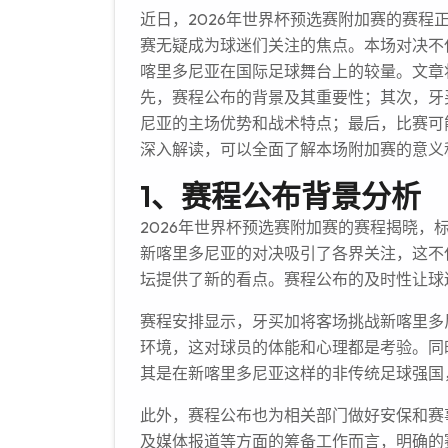
近日，2026年世界杯预选赛附加赛的赛
赛无疑成为球迷们关注的焦点。本场对决不
喀里多尼亚在国际足球舞台上的较量。文章
先，赛程公布的背景及其重要性；其次，牙
尼亚的主场优势和战术特点；最后，比赛可
深入解读，可以全面了解本场附加赛的意义
1、赛程公布背景分析
2026年世界杯预选赛附加赛的赛程揭晓
新喀里多尼亚的对决吸引了各界关注，这不
坛提供了新的看点。赛程公布的及时性让球
赛程安排显示，牙买加将客场挑战新喀里多
环境，这对球员的体能和心理都是考验。同
其是在新喀里多尼亚这样的非传统足球强国
此外，赛程公布也为相关部门做好安保和赛
及媒体报道等方面的筹备工作而言，明确的