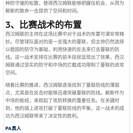
种防守端的松散，使得西汉姆联能够把握住机会，从而为
赖斯的致命一击提供了空间和时间。
3、比赛战术的布置
西汉姆联的主帅在这场比赛中对于战术的布置可谓非常精
妙。尽管球队面对的是一支强大的曼联，但主帅仍然选择
以稳固的防守为基础，利用快速的反击来打击曼联的防
线。这一战术安排在比赛的前半段就显现出了效果，西汉
姆联通过坚实的防守和中场的拦截成功限制了曼联的进攻
空间。
随着比赛的推进，西汉姆联逐渐找到了曼联防线的薄弱
点，尤其是在反击时能够迅速突破曼联的防线。赖斯作为
中场的枢纽，承担起了攻防转换的重要任务。在关键时
刻，他的插上进攻打破了曼联防线的平衡，这一战术的成
功为西汉姆联带来了决定性的胜利。
PA真人