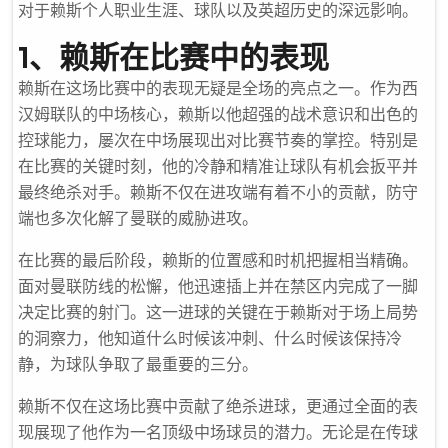
对于赖斯个人职业生涯、球队以及英超历史的深远影响。
1、赖斯在比赛中的表现
赖斯在这场比赛中的表现无疑是全场的亮点之一。作为西
汉姆联队的中场核心，赖斯以他超强的战术意识和出色的
控球能力，屡次在中场展现出对比赛节奏的掌控。特别是
在比赛的关键时刻，他的冷静和精准让球队有机会扳平并
最终绝杀对手。赖斯不仅在进攻端有着不小的贡献，防守
端也多次化解了曼联的威胁进攻。
在比赛的最后阶段，赖斯的位置感和时机把握相当精确。
面对曼联防线的松懈，他迅速插上并在禁区内完成了一脚
决定比赛的射门。这一进球的关键在于赖斯对于场上局势
的洞察力，他知道什么时候该冲刺、什么时候该保持冷
静，为球队争取了最重要的三分。
赖斯不仅在这场比赛中贡献了绝杀进球，更通过全面的表
现展现了他作为一名顶级中场球员的潜力。无论是在传球