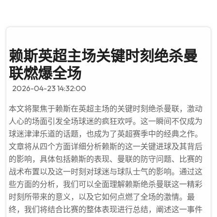
赖斯英超主场关键时刻绝杀曼
联燃爆全场
2026-04-23 14:32:00
本文将聚焦于赖斯在英超主场的关键时刻绝杀曼联，激动
人心的场面引发全场球迷的疯狂欢呼。这一瞬间不仅成为
球迷津津乐道的话题，也成为了英超赛季中的经典之作。
文章将从四个方面详细分析赖斯的这一关键进球及其背后
的影响，具体包括赖斯的表现、曼联的防守问题、比赛的
战术布置以及这一时刻对球迷与球队士气的影响。通过这
些方面的分析，我们可以全面理解赖斯绝杀曼联这一精彩
时刻所带来的意义，以及它如何点燃了全场的激情。最
终，我们将结合比赛的整体表现进行总结，阐述这一事件