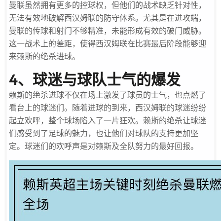
曼联虽然拥有更多的控球权，但他们的战术缺乏针对性，
无法有效地破解西汉姆联的防守体系。尤其是在进攻端，
曼联的传球和射门不够精准，未能形成有效的破门威胁。
这一战术上的差距，使得西汉姆联在比赛最后阶段能够迎
来赖斯的绝杀进球。
4、球迷与球队士气的爆发
赖斯的绝杀进球不仅在场上激发了球员的士气，也点燃了
看台上的球迷们。随着进球的到来，西汉姆联的球迷纷纷
起立欢呼，整个球场陷入了一片狂欢。赖斯的绝杀让球迷
们感受到了足球的魅力，也让他们对球队的支持更加坚
定。球迷们的欢呼声是对赖斯及全队努力的最好回报。