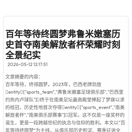
百年等待终圆梦弗鲁米嫩塞历
史首夺南美解放者杯荣耀时刻
全景纪实
2026-05-12 12:17:51
文章摘要的内容：
百年等待，终得圆梦。2023年，巴西老牌劲旅
entity["sports_team","弗鲁米嫩塞足球俱乐部","巴西里
约热内卢球队"]终于在南美足坛最高殿堂捧起了梦寐以求
的桂冠，历史性地首次夺得entity["sports_event","南美
解放者杯","南美俱乐部赛事"]冠军。这不仅是一座奖杯的
诞生，更是一段跨越世纪的执念与信仰的胜利。本文以“百
年等待终圆梦”为主线，从俱乐部历史积淀、赛季征途全