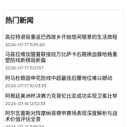
热门新闻
高拉特退役重返巴西故乡开始悠闲惬意的生活旅程
2026-07-17 11:59:20
马兹拉维加盟曼联接班万比萨卡右路换血滕哈格重
塑防线新棋局新篇
2026-07-17 11:01:57
阿马杜稳固申花防线中超最佳后腰地位难以撼动
2026-07-17 10:03:33
阿根廷美洲杯决赛力克哥伦比亚成功实现卫冕壮举
2026-07-16 12:52:33
阿尔瓦雷斯对阵摩纳哥德甲赛场表现深度解析与战
术价值评估全景
2026-07-16 11:55:56