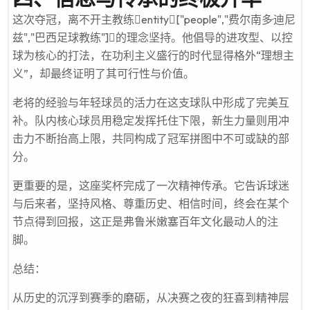
这次夺冠，离不开主教练entity["people","费尔南多·迪尼
兹","巴西足球教练"]的理念坚持。他倡导的进攻型、以控
球为核心的打法，在功利主义盛行的时代显得格外“理想主
义”，却最终证明了其可行性与价值。
老将的经验与年轻球员的活力在这支球队中形成了完美互
补。队内核心球员用稳定发挥托住下限，新生力量则用冲
击力不断抬高上限，共同构成了冠军拼图中不可或缺的部
分。
更重要的是，这座奖杯完成了一次精神传承。它告诉球迷
与后来者，坚持风格、尊重历史、相信时间，终会在某个
节点得到回报，这正是弗鲁米嫩塞百年文化最动人的注
脚。
总结：
从历史的沉浮到赛季的磨砺，从决赛之夜的狂喜到精神层