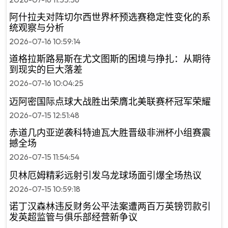
阿什拉夫对阵切尔西世界杯预选赛稳定性变化的系
统观察与分析
2026-07-16 10:59:14
道格拉斯路易斯在尤文图斯的困境与挣扎：从期待
到现实的巨大落差
2026-07-16 10:04:25
迈阿密国际点球大战胜出荣膺北美联赛杯冠军荣耀
2026-07-15 12:51:48
赤道几内亚逆袭科特迪瓦大胜晋级非洲杯小组赛震
撼全场
2026-07-15 11:54:54
贝林厄姆精彩远射引发乌龙球场面引爆全场热议
2026-07-15 10:59:18
诺丁汉森林违反财务公平法案遭两百万英镑罚款引
发英超监管与俱乐部经营新争议