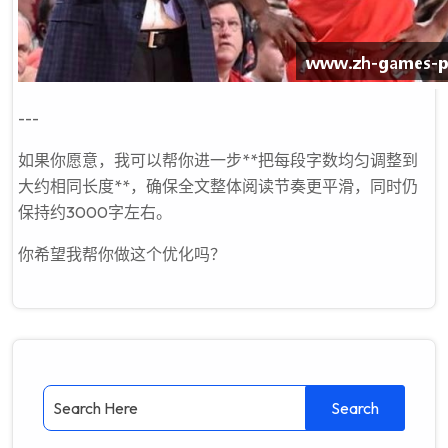
---
如果你愿意，我可以帮你进一步**把每段字数均匀调整到
大约相同长度**，确保全文整体阅读节奏更平滑，同时仍
保持约3000字左右。
你希望我帮你做这个优化吗？