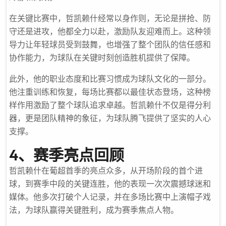
在关键比赛中，哲凯赖什经常以身作则，无论是拼抢、防
守还是进攻，他都全力以赴，激励队友迎难而上。这种领
导力让年轻球员受到鼓舞，也增强了整个团队的信任感和
协作能力，为球队在关键时刻创造胜机提供了保障。
此外，他的职业态度和比赛习惯成为球队文化的一部分。
他注重训练和恢复，每场比赛都以最佳状态登场，这种榜
样作用激励了整个球队追求卓越。哲凯赖什不仅是得分利
器，更是团队精神的象征，为球队腾飞提供了坚实的人心
支撑。
4、赛季亮点回顾
哲凯赖什在葡超首季的亮点众多，从开场阶段的首个进
球，到赛季中段的关键连胜，他的表现一次次震撼球迷和
媒体。他多次打破个人记录，并在多场比赛中上演帽子戏
法，为球队赢得关键胜利，成为赛季焦点人物。