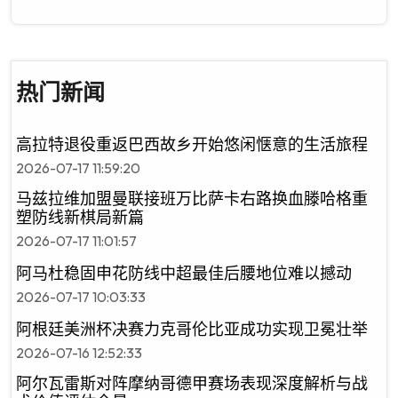
热门新闻
高拉特退役重返巴西故乡开始悠闲惬意的生活旅程
2026-07-17 11:59:20
马兹拉维加盟曼联接班万比萨卡右路换血滕哈格重
塑防线新棋局新篇
2026-07-17 11:01:57
阿马杜稳固申花防线中超最佳后腰地位难以撼动
2026-07-17 10:03:33
阿根廷美洲杯决赛力克哥伦比亚成功实现卫冕壮举
2026-07-16 12:52:33
阿尔瓦雷斯对阵摩纳哥德甲赛场表现深度解析与战