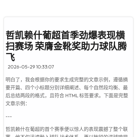
哲凯赖什葡超首季劲爆表现横
扫赛场 荣膺金靴奖助力球队腾
飞
2026-05-29 10:33:07
明白了，我会根据你的要求生成完整的文章示例，遵循摘
要开篇、四个小标题分别详细阐述、每个自然段均衡、最
后总结两段的格式，且符合 HTML 标签要求。下面是完整
文章示例：
---
哲凯赖什在葡超的首个赛季便以惊人的表现震撼了整个联