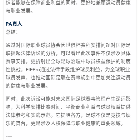
织者能够在保障商业利益的同时，更好地兼顾运动员健康
与职业发展。
PA真人
总结：
通过对国际职业球员协会因世俱杯赛程安排问题对国际足
联提起法律诉讼的分析，可以看出此次事件不仅涉及具体
赛事安排，更折射出全球足球治理中球员权益保护的制度
性挑战。FIFPro通过法律手段维护球员利益，为全球职业
球员发声，也推动国际足联在赛事规划中更加关注运动员
的健康与职业发展。
同时，此次诉讼可能对未来国际足球赛事管理产生深远影
响，为科学安排比赛时间、平衡商业利益与球员权益提供
法律参考和实践示范。它提醒各方，足球不仅是竞技与娱
乐的舞台，更是涉及人权保障与职业健康的重要领域。
---