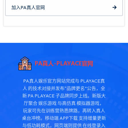
加入PA真人官网
PA真人娱乐官方网站完成与 PLAYACE真
人 的技术对接并发布“品牌更名”公告，全
新 PA PLAYACE 子品牌同步上线。新版大
厅聚合 娱乐游戏 与高仿真 模拟器游戏，
玩家可先在训练营熟悉牌路，再转入真人
桌台冲榜。移动端 APP下载 支持增量更新
与低功耗模式，网页端则提供 在线登录入