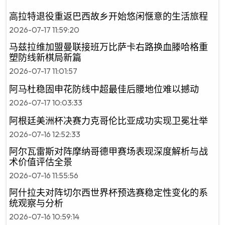
高拉特退役重返巴西故乡开始悠闲惬意的生活旅程
2026-07-17 11:59:20
马兹拉维加盟曼联接班万比萨卡右路换血滕哈格重
塑防线新棋局新篇
2026-07-17 11:01:57
阿马杜稳固申花防线中超最佳后腰地位难以撼动
2026-07-17 10:03:33
阿根廷美洲杯决赛力克哥伦比亚成功实现卫冕壮举
2026-07-16 12:52:33
阿尔瓦雷斯对阵摩纳哥德甲赛场表现深度解析与战
术价值评估全景
2026-07-16 11:55:56
阿什拉夫对阵切尔西世界杯预选赛稳定性变化的系
统观察与分析
2026-07-16 10:59:14