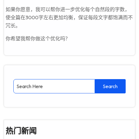
如果你愿意，我可以帮你进一步优化每个自然段的字数，
使全篇在3000字左右更加均衡，保证每段文字都饱满而不
冗长。
你希望我帮你做这个优化吗？
热门新闻