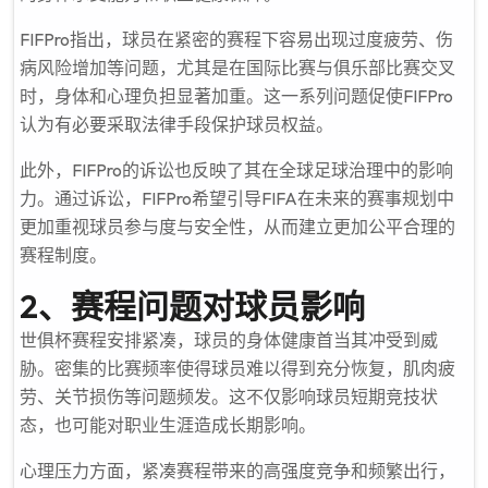
FIFPro指出，球员在紧密的赛程下容易出现过度疲劳、伤
病风险增加等问题，尤其是在国际比赛与俱乐部比赛交叉
时，身体和心理负担显著加重。这一系列问题促使FIFPro
认为有必要采取法律手段保护球员权益。
此外，FIFPro的诉讼也反映了其在全球足球治理中的影响
力。通过诉讼，FIFPro希望引导FIFA在未来的赛事规划中
更加重视球员参与度与安全性，从而建立更加公平合理的
赛程制度。
2、赛程问题对球员影响
世俱杯赛程安排紧凑，球员的身体健康首当其冲受到威
胁。密集的比赛频率使得球员难以得到充分恢复，肌肉疲
劳、关节损伤等问题频发。这不仅影响球员短期竞技状
态，也可能对职业生涯造成长期影响。
心理压力方面，紧凑赛程带来的高强度竞争和频繁出行，