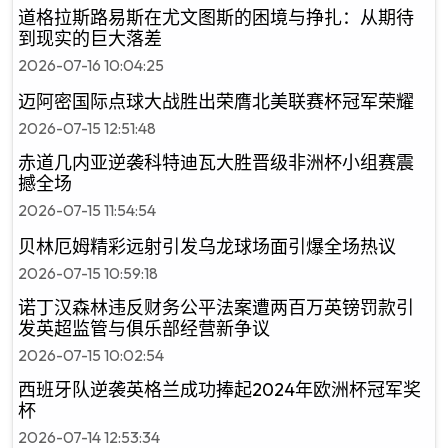
道格拉斯路易斯在尤文图斯的困境与挣扎：从期待
到现实的巨大落差
2026-07-16 10:04:25
迈阿密国际点球大战胜出荣膺北美联赛杯冠军荣耀
2026-07-15 12:51:48
赤道几内亚逆袭科特迪瓦大胜晋级非洲杯小组赛震
撼全场
2026-07-15 11:54:54
贝林厄姆精彩远射引发乌龙球场面引爆全场热议
2026-07-15 10:59:18
诺丁汉森林违反财务公平法案遭两百万英镑罚款引
发英超监管与俱乐部经营新争议
2026-07-15 10:02:54
西班牙队逆袭英格兰成功捧起2024年欧洲杯冠军奖
杯
2026-07-14 12:53:34