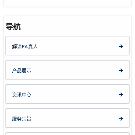
导航
解读PA真人
产品展示
资讯中心
服务宗旨