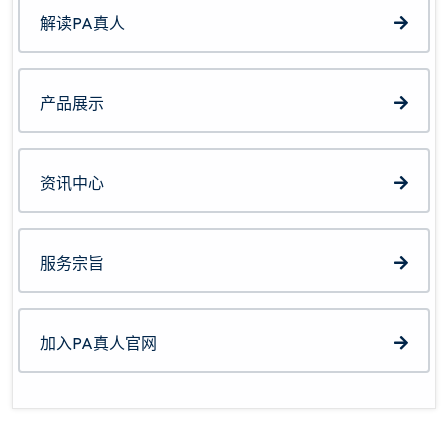
解读PA真人
产品展示
资讯中心
服务宗旨
加入PA真人官网