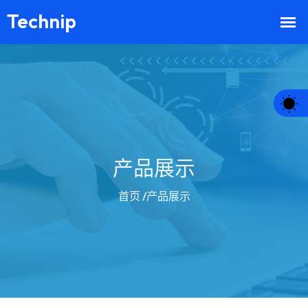
产品展示
首页
/产品展示