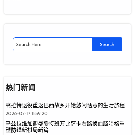
热门新闻
高拉特退役重返巴西故乡开始悠闲惬意的生活旅程
2026-07-17 11:59:20
马兹拉维加盟曼联接班万比萨卡右路换血滕哈格重
塑防线新棋局新篇