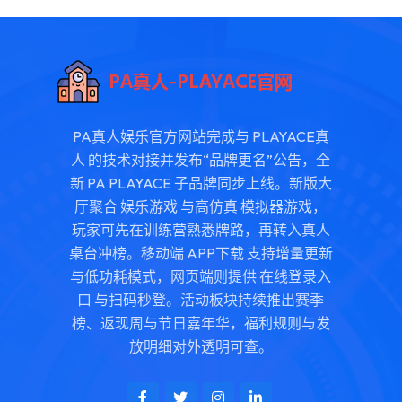
PA真人娱乐官方网站完成与 PLAYACE真
人 的技术对接并发布“品牌更名”公告，全
新 PA PLAYACE 子品牌同步上线。新版大
厅聚合 娱乐游戏 与高仿真 模拟器游戏，
玩家可先在训练营熟悉牌路，再转入真人
桌台冲榜。移动端 APP下载 支持增量更新
与低功耗模式，网页端则提供 在线登录入
口 与扫码秒登。活动板块持续推出赛季
榜、返现周与节日嘉年华，福利规则与发
放明细对外透明可查。