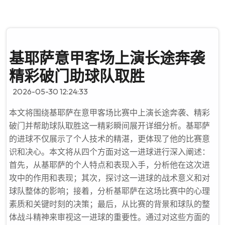
基耶萨意甲客场上演长途奔袭
精彩破门助球队取胜
2026-05-30 12:24:33
本文将围绕基耶萨在意甲客场比赛中上演长途奔袭、精彩
破门并帮助球队取胜这一精彩瞬间展开详细分析。基耶萨
的进球不仅展示了个人技术的精湛，更体现了他的比赛意
识和决心。本文将从四个方面对这一进球进行深入阐述：
首先，从基耶萨的个人特点和表现入手，分析他在这次进
攻中的作用和表现；其次，探讨这一进球的战术意义和对
球队整体的影响；接着，分析基耶萨在这场比赛中的心理
素质和关键时刻的决策；最后，从比赛的背景和球队的整
体战斗精神来审视这一进球的重要性。通过对这些方面的