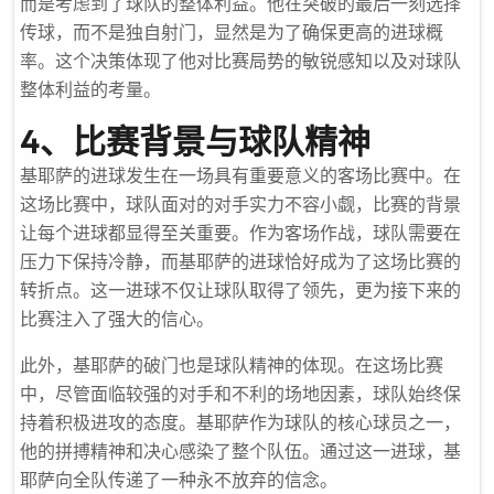
而是考虑到了球队的整体利益。他在突破的最后一刻选择
传球，而不是独自射门，显然是为了确保更高的进球概
率。这个决策体现了他对比赛局势的敏锐感知以及对球队
整体利益的考量。
4、比赛背景与球队精神
基耶萨的进球发生在一场具有重要意义的客场比赛中。在
这场比赛中，球队面对的对手实力不容小觑，比赛的背景
让每个进球都显得至关重要。作为客场作战，球队需要在
压力下保持冷静，而基耶萨的进球恰好成为了这场比赛的
转折点。这一进球不仅让球队取得了领先，更为接下来的
比赛注入了强大的信心。
此外，基耶萨的破门也是球队精神的体现。在这场比赛
中，尽管面临较强的对手和不利的场地因素，球队始终保
持着积极进攻的态度。基耶萨作为球队的核心球员之一，
他的拼搏精神和决心感染了整个队伍。通过这一进球，基
耶萨向全队传递了一种永不放弃的信念。