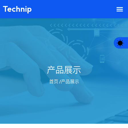
产品展示
首页
/产品展示