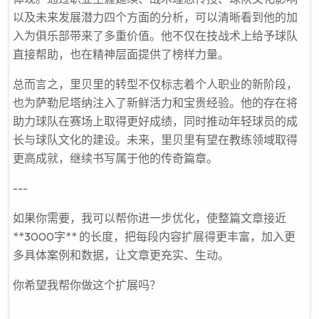
以及未来发展潜力四个方面的分析，可以清晰看到他的加
入为俱乐部带来了多重价值。他不仅在技战术上给予球队
直接帮助，也在精神层面提供了榜样力量。
总而言之，里贝里的转型不仅标志着个人职业的新阶段，
也为萨勒尼塔纳注入了新鲜活力和宝贵经验。他的存在将
助力球队在赛场上取得更好成绩，同时推动年轻球员的成
长与球队文化的建设。未来，里贝里有望在教练领域取得
更高成就，继续书写属于他的传奇篇章。
---
如果你需要，我可以帮你进一步优化，使整篇文章接近
**3000字** 的长度，把每段内容扩展得更丰富，加入更
多具体案例和数据，让文章更充实、生动。
你希望我帮你做这个扩展吗？