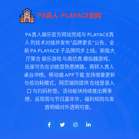
PA真人娱乐官方网站完成与 PLAYACE真
人 的技术对接并发布“品牌更名”公告，全
新 PA PLAYACE 子品牌同步上线。新版大
厅聚合 娱乐游戏 与高仿真 模拟器游戏，
玩家可先在训练营熟悉牌路，再转入真人
桌台冲榜。移动端 APP下载 支持增量更新
与低功耗模式，网页端则提供 在线登录入
口 与扫码秒登。活动板块持续推出赛季
榜、返现周与节日嘉年华，福利规则与发
放明细对外透明可查。