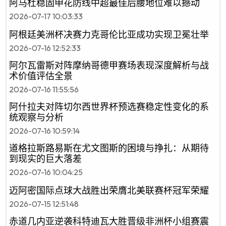
阿马杜稳固申花防线中超最佳后腰地位难以撼动
2026-07-17 10:03:33
阿根廷美洲杯决赛力克哥伦比亚成功实现卫冕壮举
2026-07-16 12:52:33
阿尔瓦雷斯对阵摩纳哥德甲赛场表现深度解析与战
术价值评估全景
2026-07-16 11:55:56
阿什拉夫对阵切尔西世界杯预选赛稳定性变化的系
统观察与分析
2026-07-16 10:59:14
道格拉斯路易斯在尤文图斯的困境与挣扎：从期待
到现实的巨大落差
2026-07-16 10:04:25
迈阿密国际点球大战胜出荣膺北美联赛杯冠军荣耀
2026-07-15 12:51:48
赤道几内亚逆袭科特迪瓦大胜晋级非洲杯小组赛震