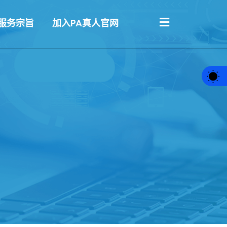
服务宗旨
加入PA真人官网