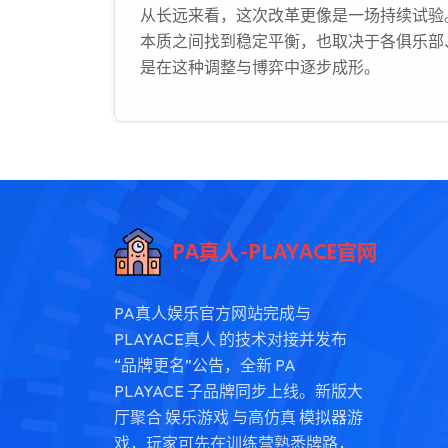
从长远来看，这次改革更像是一场持续试验
本质之间找到稳定平衡，也取决于各俱乐部
是在这种调整与博弈中逐步成形。
PA真人娱乐官方网站完成与
PLAYACE真人 的技术对接并发布
“品牌更名”公告，全新 PA
PLAYACE 子品牌同步上线。新版大
厅聚合 娱乐游戏 与高仿真 模拟器游
戏，玩家可先在训练营熟悉牌路，