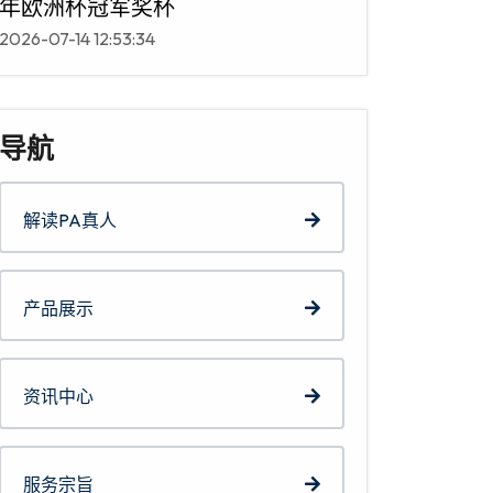
年欧洲杯冠军奖杯
2026-07-14 12:53:34
导航
解读PA真人
产品展示
资讯中心
服务宗旨