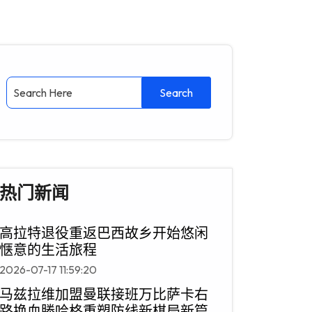
热门新闻
高拉特退役重返巴西故乡开始悠闲
惬意的生活旅程
2026-07-17 11:59:20
马兹拉维加盟曼联接班万比萨卡右
路换血滕哈格重塑防线新棋局新篇