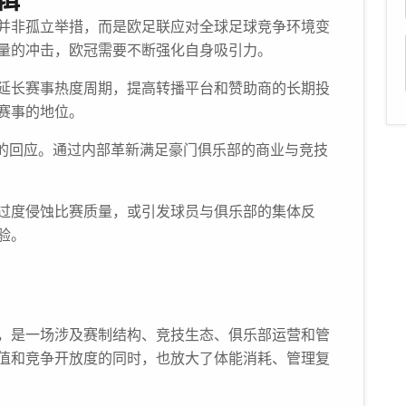
并非孤立举措，而是欧足联应对全球足球竞争环境变
量的冲击，欧冠需要不断强化自身吸引力。
延长赛事热度周期，提高转播平台和赞助商的长期投
赛事的地位。
胁的回应。通过内部革新满足豪门俱乐部的商业与竞技
过度侵蚀比赛质量，或引发球员与俱乐部的集体反
验。
，是一场涉及赛制结构、竞技生态、俱乐部运营和管
值和竞争开放度的同时，也放大了体能消耗、管理复