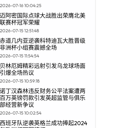
2026-07-16 10:04:25
迈阿密国际点球大战胜出荣膺北美
联赛杯冠军荣耀
2026-07-15 12:51:48
赤道几内亚逆袭科特迪瓦大胜晋级
非洲杯小组赛震撼全场
2026-07-15 11:54:54
贝林厄姆精彩远射引发乌龙球场面
引爆全场热议
2026-07-15 10:59:18
诺丁汉森林违反财务公平法案遭两
百万英镑罚款引发英超监管与俱乐
部经营新争议
2026-07-15 10:02:54
西班牙队逆袭英格兰成功捧起2024