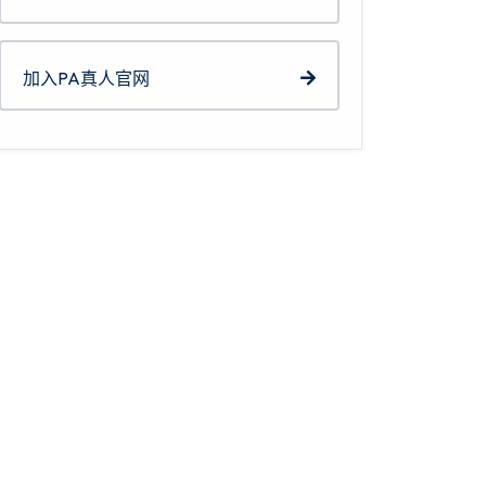
加入PA真人官网