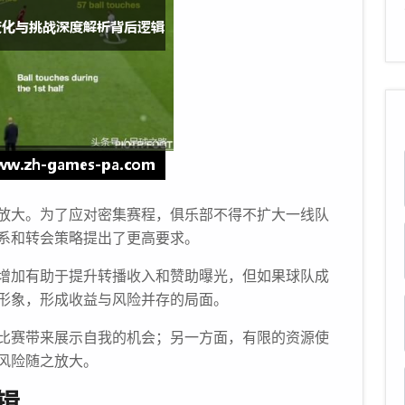
放大。为了应对密集赛程，俱乐部不得不扩大一线队
系和转会策略提出了更高要求。
增加有助于提升转播收入和赞助曝光，但如果球队成
形象，形成收益与风险并存的局面。
比赛带来展示自我的机会；另一方面，有限的资源使
风险随之放大。
辑