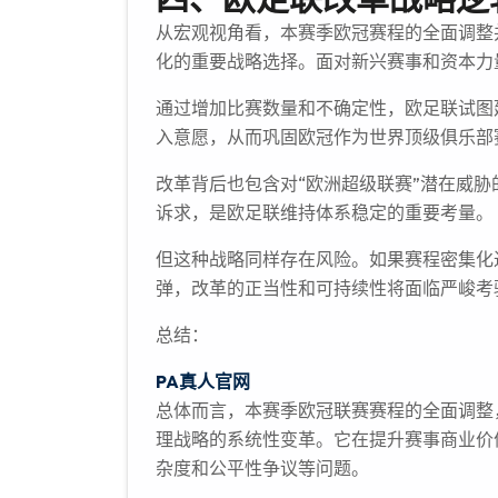
从宏观视角看，本赛季欧冠赛程的全面调整
化的重要战略选择。面对新兴赛事和资本力
通过增加比赛数量和不确定性，欧足联试图
入意愿，从而巩固欧冠作为世界顶级俱乐部
改革背后也包含对“欧洲超级联赛”潜在威
诉求，是欧足联维持体系稳定的重要考量。
但这种战略同样存在风险。如果赛程密集化
弹，改革的正当性和可持续性将面临严峻考
总结：
PA真人官网
总体而言，本赛季欧冠联赛赛程的全面调整
理战略的系统性变革。它在提升赛事商业价
杂度和公平性争议等问题。