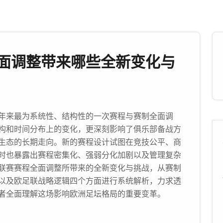
面调整带来哪些全新变化与
年来最为系统性、结构性的一次赛程与赛制全面调
构和时间分布上的变化，更深刻影响了俱乐部备战方
生态的长期走向。新的赛程设计试图在竞技公平、商
时也暴露出赛程密集化、强弱分化加剧以及管理复杂
联赛赛程全面调整所带来的全新变化与挑战，从赛制
以及欧足联战略逻辑四个方面进行系统解析，力求透
者全面理解这场影响欧洲足坛格局的重要变革。