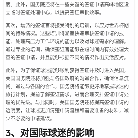
度。此外，国务院还将在一些关键的签证申请高峰地区设
立临时签证处理中心，以提高签证审批效率。
其次，增派的签证官将接受特别的培训，以应对世界杯期
间的特殊情况。这些培训将涵盖快速审核签证申请的技
能、处理高压力工作环境的能力以及对球迷需求的理解。
通过专业的培训，确保签证官能够在短时间内有效处理大
量的签证申请，并且能够根据不同的情况作出灵活应对。
此外，为了保证球迷能够顺利获得签证并及时进入美国，
美国国务院还将加强与各国政府的沟通合作，确保信息流
畅。通过与各国的合作，国务院将能够更好地掌握球迷的
旅行计划，提前了解签证需求，进而合理安排签证申请处
理的优先级。与此同时，美国国务院还将提高签证申请的
透明度，让球迷更加清楚申请流程和需要准备的材料，减
少不必要的申请延误。
3、对国际球迷的影响