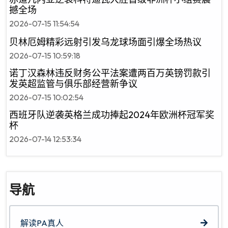
撼全场
2026-07-15 11:54:54
贝林厄姆精彩远射引发乌龙球场面引爆全场热议
2026-07-15 10:59:18
诺丁汉森林违反财务公平法案遭两百万英镑罚款引
发英超监管与俱乐部经营新争议
2026-07-15 10:02:54
西班牙队逆袭英格兰成功捧起2024年欧洲杯冠军奖
杯
2026-07-14 12:53:34
导航
解读PA真人