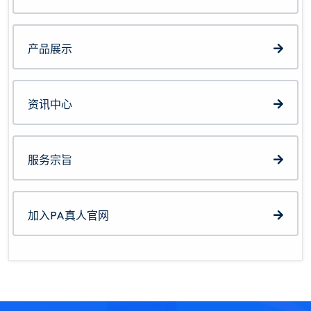
产品展示
资讯中心
服务宗旨
加入PA真人官网