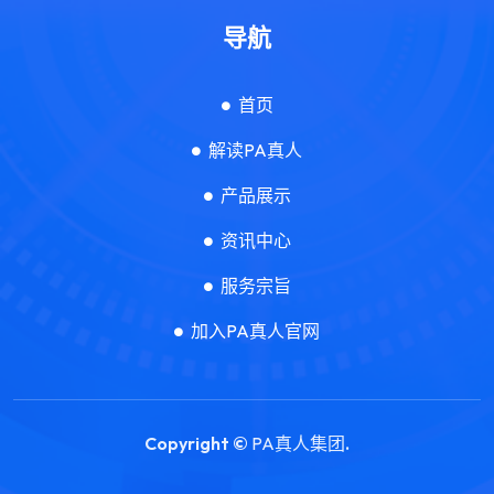
导航
首页
解读PA真人
产品展示
资讯中心
服务宗旨
加入PA真人官网
Copyright ©
PA真人集团
.