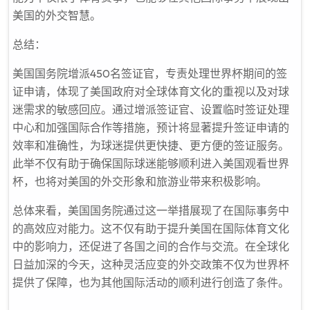
美国的外交智慧。
总结：
美国国务院增派450名签证官，专责处理世界杯期间的签
证申请，体现了美国政府对全球体育文化的重视以及对球
迷需求的敏感回应。通过增派签证官、设置临时签证处理
中心和加强国际合作等措施，预计将显著提升签证申请的
效率和准确性，为球迷提供更快捷、更方便的签证服务。
此举不仅有助于确保国际球迷能够顺利进入美国观看世界
杯，也将对美国的外交形象和旅游业带来积极影响。
总体来看，美国国务院通过这一举措展现了在国际事务中
的高效应对能力。这不仅有助于提升美国在国际体育文化
中的影响力，还促进了各国之间的合作与交流。在全球化
日益加深的今天，这种灵活应变的外交政策不仅为世界杯
提供了保障，也为其他国际活动的顺利进行创造了条件。