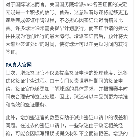
对于国际球迷而言，美国国务院增派450名签证官的决定
无疑是一个积极的信号。首先，这意味着球迷将能够更迅
速地完成签证申请过程，不必担心因签证延迟而错过比
赛。许多球迷通常需要提早计划旅行，而签证申请的延误
往往成为他们出行的最大障碍。增派签证官后，预计将大
大缩短签证处理的时间，使得球迷可以在更短时间内获得
签证。
PA真人官网
其次，增派签证官不仅会提高签证申请的处理速度，还将
优化签证审查过程。由于专门负责世界杯期间的签证申
请，签证官能够更加了解球迷的具体需求，并根据赛事时
间表合理安排签证处理。因此，球迷可以享受到更为精准
和高效的签证服务。
此外，增加签证官的数量有助于减少签证申请中的误差和
问题。在过去的签证申请中，一些球迷由于缺乏相关经
验，可能会因填写错误或提交材料不全而被拒签。增派的