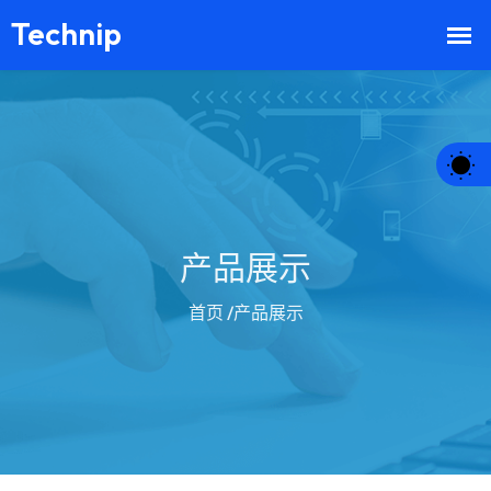
产品展示
首页
/产品展示