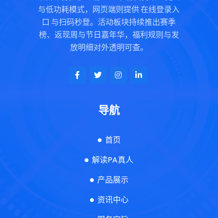
与低功耗模式，网页端则提供 在线登录入
口 与扫码秒登。活动板块持续推出赛季
榜、返现周与节日嘉年华，福利规则与发
放明细对外透明可查。
导航
首页
解读PA真人
产品展示
资讯中心