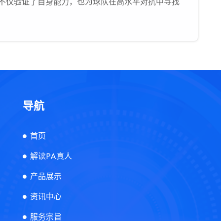
不仅验证了自身能力，也为球队在高水平对抗中寻找
导航
首页
解读PA真人
产品展示
资讯中心
服务宗旨