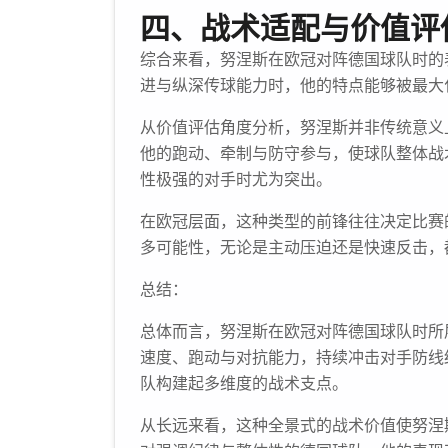
四、战术适配与价值评
综合来看，努涅斯在欧冠对阵德国球队时的
进与纵深传球能力时，他的特点能够被最大
从价值评估角度分析，努涅斯并非传统意义
他的跑动、牵制与防守参与，使球队整体战
性极强的对手时尤为突出。
在欧冠层面，这种类型的前锋往往决定比赛
多可能性，无论是主动压迫还是快速反击，
总结：
总体而言，努涅斯在欧冠对阵德国球队时所
速度、跑动与对抗能力，持续冲击对手防线
队构建起多维度的战术支点。
从长远来看，这种全景式的战术价值使努涅