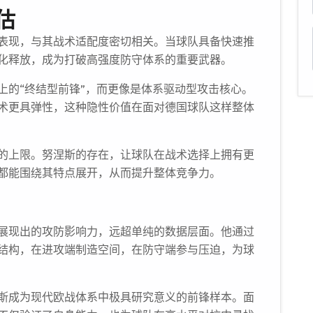
估
表现，与其战术适配度密切相关。当球队具备快速推
化释放，成为打破高强度防守体系的重要武器。
上的“终结型前锋”，而更像是体系驱动型攻击核心。
术更具弹性，这种隐性价值在面对德国球队这样整体
的上限。努涅斯的存在，让球队在战术选择上拥有更
都能围绕其特点展开，从而提升整体竞争力。
展现出的攻防影响力，远超单纯的数据层面。他通过
结构，在进攻端制造空间，在防守端参与压迫，为球
斯成为现代欧战体系中极具研究意义的前锋样本。面