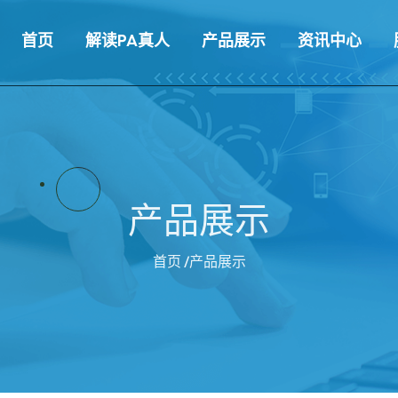
首页
解读PA真人
产品展示
资讯中心
产品展示
首页
/产品展示