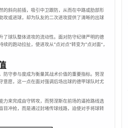
然的斜向前插，吸引中卫跟防，从而在中路或肋部形
助攻或进球，却为队友的二次进攻提供了清晰的出球
升了球队整体进攻的流动性。面对防守纪律严明的德
续的跑动拉扯，使进攻从“点对点”转变为“点对面”，
值
，防守参与度成为衡量其战术价值的重要指标。努涅
守意愿，这一点在面对强调后场出球的德甲球队时尤
能力来完成由守转攻，而努涅斯在前场的逼抢路线选
盲目冲抢，而是通过封堵传球线路，迫使对手将球转