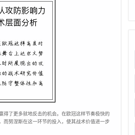
赢得了更多就地反击的机会。在欧冠这样节奏极快的
，而努涅斯在这一环节的投入，使其战术价值进一步