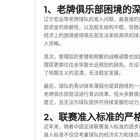
1、老牌俱乐部困境的
辽宁宏运等老牌球队的准入问题，最直接的
部资金的依赖性，以及股东结构不稳，导致
经济上的困境使得俱乐部无法承担高昂的球
入资格。
其次，管理层的更替和频繁的战略调整也加
理层更换往往会导致长远规划的缺失。在没
了短期主义的泥潭，无法稳定发展。
最后，球队的青训体系薄弱也是其困境的一
老牌俱乐部尝试进行青训改革，但大多数俱
匮乏，且无法为球队提供可持续发展的动力
2、联赛准入标准的严
近年来，随着中国足球联赛准入标准的逐步
准入标准不仅仅考量球队的经济实力和球员