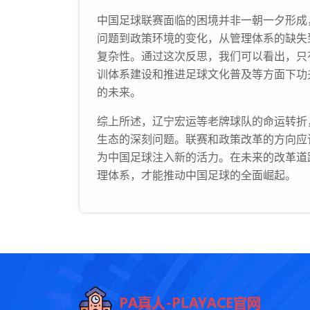
中国足球联赛面临的困境并非一朝一夕形成
问题到政策环境的变化，从管理体系的缺失
复杂性。通过这次反思，我们可以看出，只
训体系建设和推进足球文化普及等方面下功
的未来。
综上所述，辽宁宏运等老牌球队的命运转折
生态的深刻问题。联赛和政策改革的方向应
为中国足球注入新的活力。在未来的改革道
理体系，才能推动中国足球的全面崛起。