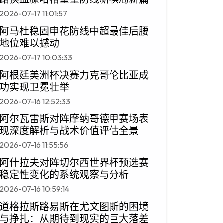
2026-07-17 11:01:57
阿马杜稳固申花防线中超最佳后腰
地位难以撼动
2026-07-17 10:03:33
阿根廷美洲杯决赛力克哥伦比亚成
功实现卫冕壮举
2026-07-16 12:52:33
阿尔瓦雷斯对阵摩纳哥德甲赛场表
现深度解析与战术价值评估全景
2026-07-16 11:55:56
阿什拉夫对阵切尔西世界杯预选赛
稳定性变化的系统观察与分析
2026-07-16 10:59:14
道格拉斯路易斯在尤文图斯的困境
与挣扎：从期待到现实的巨大落差