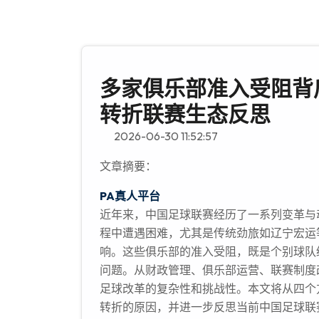
多家俱乐部准入受阻背
转折联赛生态反思
2026-06-30 11:52:57
文章摘要：
PA真人平台
近年来，中国足球联赛经历了一系列变革与
程中遭遇困难，尤其是传统劲旅如辽宁宏运
响。这些俱乐部的准入受阻，既是个别球队
问题。从财政管理、俱乐部运营、联赛制度
足球改革的复杂性和挑战性。本文将从四个
转折的原因，并进一步反思当前中国足球联