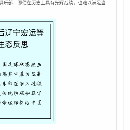
俱乐部，即便在历史上具有光辉战绩，也难以满足当