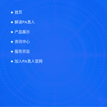
首页
解读PA真人
产品展示
资讯中心
服务宗旨
加入PA真人官网