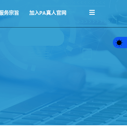
服务宗旨
加入PA真人官网