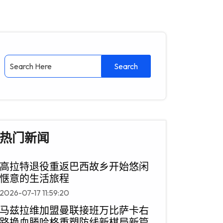
热门新闻
高拉特退役重返巴西故乡开始悠闲
惬意的生活旅程
2026-07-17 11:59:20
马兹拉维加盟曼联接班万比萨卡右
路换血滕哈格重塑防线新棋局新篇