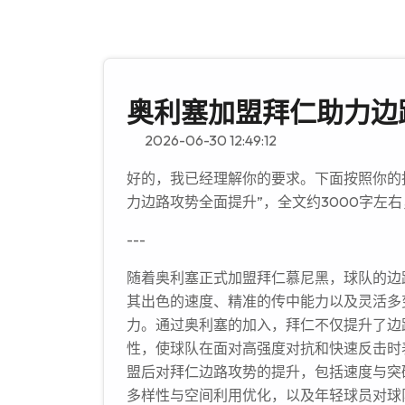
奥利塞加盟拜仁助力边
2026-06-30 12:49:12
好的，我已经理解你的要求。下面按照你的
力边路攻势全面提升”，全文约3000字左
---
随着奥利塞正式加盟拜仁慕尼黑，球队的边
其出色的速度、精准的传中能力以及灵活多
力。通过奥利塞的加入，拜仁不仅提升了边
性，使球队在面对高强度对抗和快速反击时
盟后对拜仁边路攻势的提升，包括速度与突
多样性与空间利用优化，以及年轻球员对球