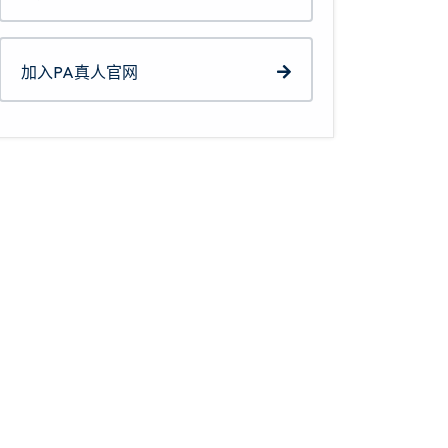
加入PA真人官网