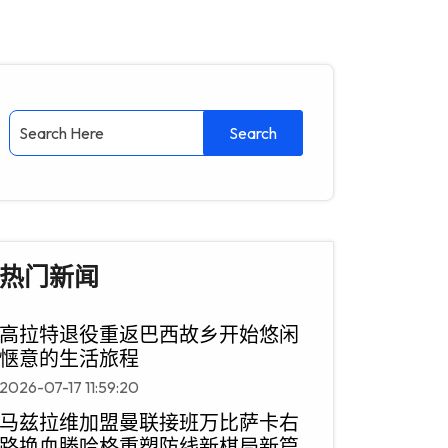
热门新闻
高拉特退役重返巴西故乡开始悠闲
惬意的生活旅程
2026-07-17 11:59:20
马兹拉维加盟曼联接班万比萨卡右
路换血滕哈格重塑防线新棋局新篇