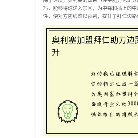
除了速度，奥利塞的盘带与传中能力也是其
巧，能够将球送入禁区，为中锋和插上的中
性，使对方防线难以预判，提升了拜仁边路