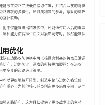
他能够在边路寻找最佳接球位置，并结合队友的跑位
边路进攻的多样性。通过奥利塞的参与，球队的进攻
的互补联动。
。他不仅能够送出精准传中，还能通过切入后的直塞
。这种能力使得拜仁在面对紧密防守时，依然能够保
利用优化
球队在边路攻防转换中可以根据奥利塞的特点灵活调
追防守，边路防守与进攻的衔接更加顺畅；在进攻
用更多变的边路进攻策略。
中可以更好地拉开阵型，制造中路与边路的错位优
防守重心，为其他核心球员创造更多施展空间，从而
加强边路防守，这为拜仁提供了更多战术上的主动