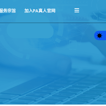
服务宗旨
加入PA真人官网