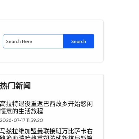
热门新闻
高拉特退役重返巴西故乡开始悠闲
惬意的生活旅程
2026-07-17 11:59:20
马兹拉维加盟曼联接班万比萨卡右
路换血滕哈格重塑防线新棋局新篇