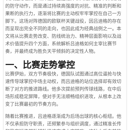
的防守动作，而是通过持续高强度的对抗、精准的判断和
果断的执行力，逐渐将比赛的主动权牢牢掌控在自己一方
脚下。这场对阵德国的欧联杯关键战役，因吕迪格的存在
而呈现出完全不同的走向，也因此成为经典战例之一。本
文将从比赛走势改变、防线统治力、精神层面影响以及战
术价值提升四个方面，系统解析吕迪格如何主宰比赛节
奏，并最终成为胜负天平倾斜的决定性人物。
一、比赛走势掌控
比赛伊始，双方节奏极快，德国队试图通过高位逼抢与快
速传导球掌控中场主动权，而吕迪格的站位选择却有效切
断了对方的推进路线。他多次提前预判传球线路，在中后
场形成稳定屏障，使对手无法顺畅组织进攻，从根本上改
变了比赛最初的节奏方向。
随着比赛推进，吕迪格逐渐成为后场出球的核心枢纽。他
不仅承担防守职责，还频繁参与组织调度，通过精准长传