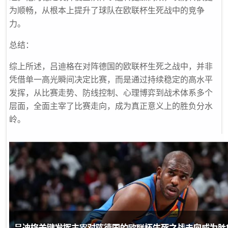
为顺畅，从根本上提升了球队在欧联杯生死战中的竞争
力。
总结：
综上所述，吕迪格在对阵德国的欧联杯生死之战中，并非
凭借单一高光瞬间决定比赛，而是通过持续稳定的高水平
发挥，从比赛走势、防线控制、心理博弈到战术体系多个
层面，全面主宰了比赛走向，成为真正意义上的胜负分水
岭。