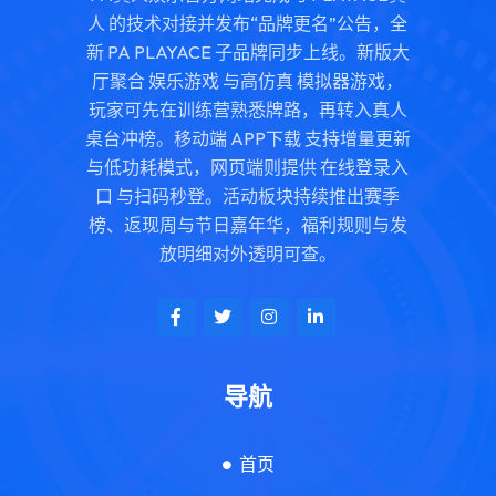
人 的技术对接并发布“品牌更名”公告，全
新 PA PLAYACE 子品牌同步上线。新版大
厅聚合 娱乐游戏 与高仿真 模拟器游戏，
玩家可先在训练营熟悉牌路，再转入真人
桌台冲榜。移动端 APP下载 支持增量更新
与低功耗模式，网页端则提供 在线登录入
口 与扫码秒登。活动板块持续推出赛季
榜、返现周与节日嘉年华，福利规则与发
放明细对外透明可查。
导航
首页